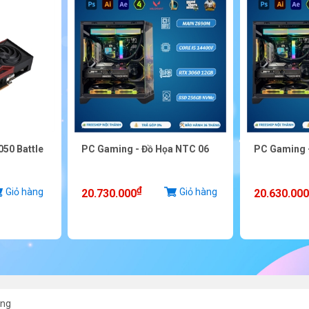
050 Battle
PC Gaming - Đồ Họa NTC 06
PC Gaming 
₫
Giỏ hàng
Giỏ hàng
20.730.000
20.630.000
ing