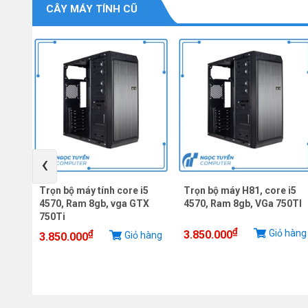
CÂY MÁY TÍNH CŨ
‹
ng
Trọn bộ máy tính core i5
Trọn bộ máy H81, core i5
 ram
4570, Ram 8gb, vga GTX
4570, Ram 8gb, VGa 750TI
750Ti
₫
Giỏ hàng
₫
3.850.000
iỏ
Giỏ hàng
3.850.000
g