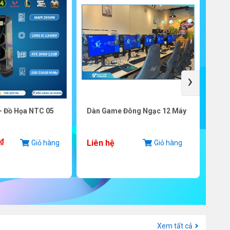
›
- Đồ Họa NTC 05
Dàn Game Đông Ngạc 12 Máy
SSD 
PCIe
₫
Liên hệ
Giỏ hàng
Giỏ hàng
3.8
Xem tất cả