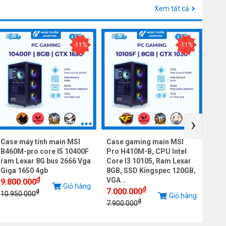
Xem tất cả
-11%
-11%
›
Case máy tính main MSI
Case gaming main MSI
Cas
B460M-pro core I5 10400F
Pro H410M-B, CPU Intel
Pro
ram Lexar 8G bus 2666 Vga
Core I3 10105, Ram Lexar
Cor
Giga 1650 4gb
8GB, SSD Kingspec 120GB,
8GB
₫
VGA ..
VGA 
9.800.000
Giỏ hàng
₫
7.000.000
7.0
₫
10.950.000
Giỏ hàng
₫
7.900.000
10.