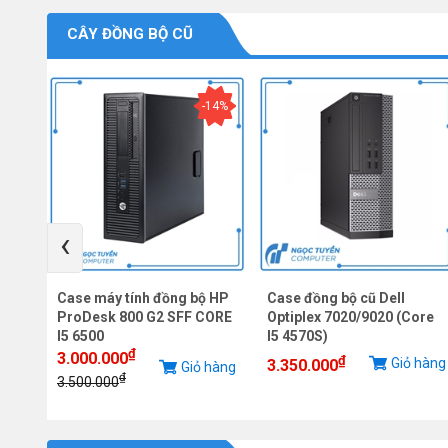
CÂY ĐỒNG BỘ CŨ
-14%
‹
te
Case máy tính đồng bộ HP
Case đồng bộ cũ Dell
ProDesk 800 G2 SFF CORE
Optiplex 7020/9020 (Core
I5 6500
I5 4570S)
₫
3.000.000
hàng
₫
Giỏ hàng
3.350.000
Giỏ hàng
₫
3.500.000