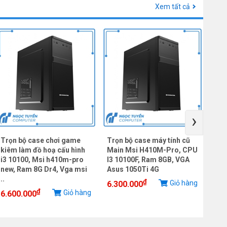
Xem tất cả
›
Trọn bộ case chơi game
Trọn bộ case máy tính cũ
Cas
kiêm làm đồ hoạ cấu hình
Main Msi H410M-Pro, CPU
Mai
i3 10100, Msi h410m-pro
I3 10100F, Ram 8GB, VGA
CPU
new, Ram 8G Dr4, Vga msi
Asus 1050Ti 4G
SSD
..
₫
Giỏ hàng
6.300.000
5.3
₫
Giỏ hàng
6.600.000