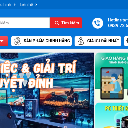
u hình
Liên hệ
Hotline tư 
Tìm kiếm
0939 72 
SẢN PHẨM CHÍNH HÃNG
GIÁ ƯU ĐÃI NHẤT