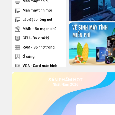
Màn máy tính cũ
Màn máy tính mới
Lắp đặt phòng net
MAIN - Bo mạch chủ
CPU - Bộ vi xử lý
RAM - Bộ nhớ trong
Ổ cứng
VGA - Card màn hình
Nguồn
SẢN PHẨM HOT
Tản nhiệt CPU
Nhất Năm 2026
Vỏ case
Bàn phím - chuột
Loa - Tai Nghe