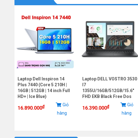
Laptop Dell Inspiron 14
Laptop DELL VOSTRO 3530
,
Plus 7440 (Core 5 210H |
I7
deon
16GB | 512GB | 14 inch Full
1355U/16GB/512GB/15.6"
HD+ | Ice Blue)
FHD EKB Black Free Dos
iỏ
Giỏ
Giỏ
₫
₫
16.890.000
16.390.000
g
hàng
hàng