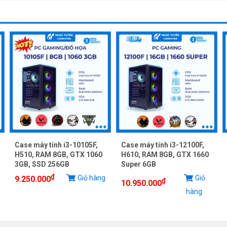
Case máy tính i3-10105F,
Case máy tính i3-12100F,
H510, RAM 8GB, GTX 1060
H610, RAM 8GB, GTX 1660
3GB, SSD 256GB
Super 6GB
₫
Giỏ hàng
Giỏ
9.250.000
₫
10.950.000
hàng