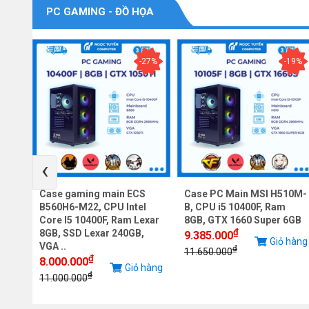
PC GAMING - ĐỒ HỌA
-9%
-27%
-19%
‹
Case gaming main ECS
Case PC Main MSI H510M-
re
B560H6-M22, CPU Intel
B, CPU i5 10400F, Ram
VGA
Core I5 10400F, Ram Lexar
8GB, GTX 1660 Super 6GB
₫
8GB, SSD Lexar 240GB,
9.385.000
Giỏ hàng
VGA ..
₫
iỏ
11.650.000
₫
8.000.000
Giỏ hàng
g
₫
11.000.000