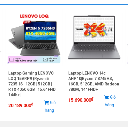
Laptop Gaming LENOVO
Laptop LENOVO 14c
LOQ 15ARP9 (Ryzen 5
AHP10|Ryzen 7 8745HS,
7235HS | 12GB | 512GB |
16GB, 512GB, AMD Radeon
RTX 4050 6GB | 15.6" FHD
780M, 14" FHD+
144hz | ..
Giỏ
₫
15.690.000
Giỏ
₫
hàng
20.189.000
hàng