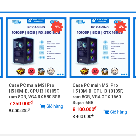
-9%
-4%
Case PC main MSI Pro
Case PC main MSI Pro
H510M-B, CPU I3 10105F,
H510M-B, CPU I3 10105F,
ram 8GB, VGA RX 580 8GB
ram 8GB, VGA GTX 1660
₫
Super 6GB
7.250.000
Giỏ hàng
₫
8.100.000
₫
8.000.000
Giỏ hàng
₫
8.400.000