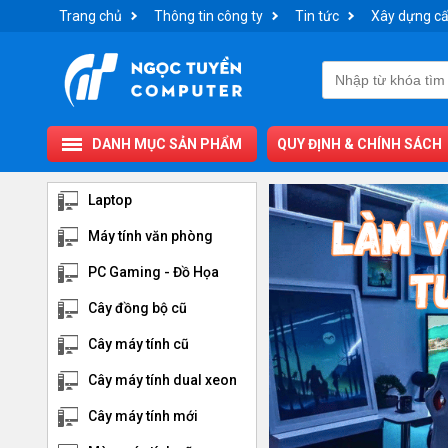
Trang chủ
Thông tin công ty
Tin tức
Xây dựng cấ
DANH MỤC SẢN PHẨM
QUY ĐỊNH & CHÍNH SÁCH
Laptop
Máy tính văn phòng
PC Gaming - Đồ Họa
Cây đồng bộ cũ
Cây máy tính cũ
Cây máy tính dual xeon
Cây máy tính mới