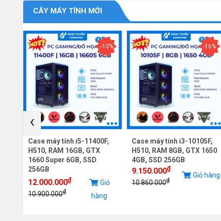
CÂY MÁY TÍNH MỚI
--10%
-16%
‹
F,
Case máy tính i5-11400F,
Case máy tính i3-10105F,
2060
H510, RAM 16GB, GTX
H510, RAM 8GB, GTX 1650
1660 Super 6GB, SSD
4GB, SSD 256GB
₫
256GB
9.150.000
iỏ
Giỏ hàng
₫
₫
12.000.000
Giỏ
10.860.000
g
₫
10.900.000
hàng