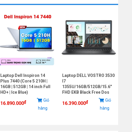
Laptop Dell Inspiron 14
Laptop DELL VOSTRO 3530
Lap
Plus 7440 (Core 5 210H |
I7
LOQ
16GB | 512GB | 14 inch Full
1355U/16GB/512GB/15.6"
7235
HD+ | Ice Blue)
FHD EKB Black Free Dos
RTX
144h
Giỏ
Giỏ
₫
₫
16.890.000
16.390.000
hàng
hàng
20.