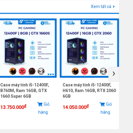
Xem tất cả
›
Case máy tính i5-12400F,
Case máy tính i5-12400F,
Cas
B760M, Ram 16GB, GTX
H610, Ram 16GB, RTX 2060
B76
1660 Super 6GB
6GB
12G
Giỏ
Giỏ
₫
₫
13.750.000
14.050.000
18.
hàng
hàng