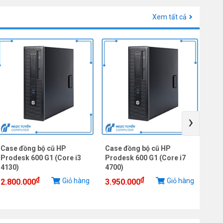
Xem tất cả
›
Case đồng bộ cũ HP
Case đồng bộ cũ HP
Cas
Prodesk 600 G1 (Core i3
Prodesk 600 G1 (Core i7
Pro
4130)
4700)
457
₫
₫
Giỏ hàng
Giỏ hàng
2.800.000
3.950.000
3.3