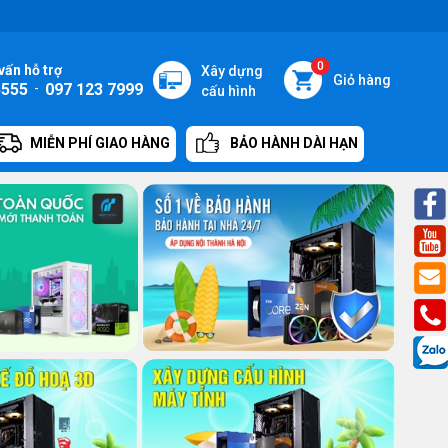
0
vấn hỗ trợ
Xây dựng
Giỏ hàng
5555
-
097 123 7999
cấu hình
MIỄN PHÍ GIAO HÀNG
BẢO HÀNH DÀI HẠN