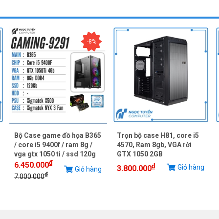
-8%
Bộ Case game đồ họa B365
Trọn bộ case H81, core i5
/ core i5 9400f / ram 8g /
4570, Ram 8gb, VGA rời
vga gtx 1050 ti / ssd 120g
GTX 1050 2GB
₫
6.450.000
₫
Giỏ hàng
3.800.000
Giỏ hàng
₫
7.000.000