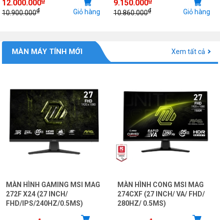
12.000.000
9.150.000
₫
₫
Giỏ hàng
Giỏ hàng
10.900.000
10.860.000
MÀN MÁY TÍNH MỚI
Xem tất cả
MÀN HÌNH GAMING MSI MAG
MÀN HÌNH CONG MSI MAG
272F X24 (27 INCH/
274CXF (27 INCH/ VA/ FHD/
FHD/IPS/240HZ/0.5MS)
280HZ/ 0.5MS)