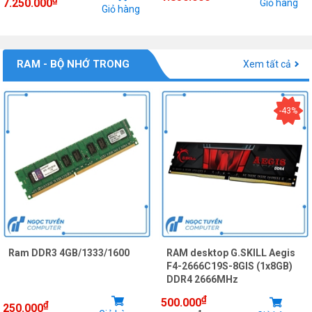
7.250.000
Giỏ hàng
Giỏ hàng
RAM - BỘ NHỚ TRONG
Xem tất cả
-43%
Ram DDR3 4GB/1333/1600
RAM desktop G.SKILL Aegis
F4-2666C19S-8GIS (1x8GB)
DDR4 2666MHz
₫
500.000
₫
250.000