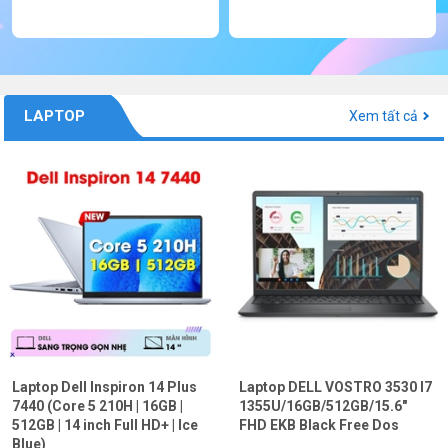
LAPTOP
Xem tất cả
Laptop Dell Inspiron 14 Plus
Laptop DELL VOSTRO 3530 I7
7440 (Core 5 210H | 16GB |
1355U/16GB/512GB/15.6"
512GB | 14 inch Full HD+ | Ice
FHD EKB Black Free Dos
Blue)