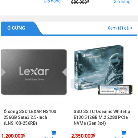
Giỏ hàng
₫
Giỏ hàng
880.000
Ổ CỨNG
Xem tất cả
Ổ cứng SSD LEXAR NS100
SSD SSTC Oceanic Whitetip
256GB Sata3 2.5-inch
E130 512GB M.2 2280 PCIe
(LNS100-256RB)
NVMe (Gen 3x4)
₫
₫
1.200.000
2.350.000