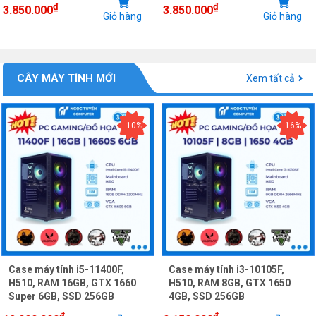
₫
₫
3.850.000
3.850.000
Giỏ hàng
Giỏ hàng
CÂY MÁY TÍNH MỚI
Xem tất cả
--10%
-16%
Case máy tính i5-11400F,
Case máy tính i3-10105F,
H510, RAM 16GB, GTX 1660
H510, RAM 8GB, GTX 1650
Super 6GB, SSD 256GB
4GB, SSD 256GB
₫
₫