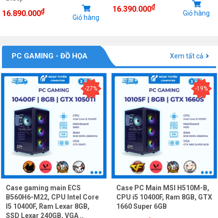
₫
16.390.000
₫
16.890.000
Giỏ hàng
Giỏ hàng
PC GAMING - ĐỒ HỌA
Xem tất cả
-27%
-19%
Case gaming main ECS
Case PC Main MSI H510M-B,
B560H6-M22, CPU Intel Core
CPU i5 10400F, Ram 8GB, GTX
I5 10400F, Ram Lexar 8GB,
1660 Super 6GB
SSD Lexar 240GB, VGA ..