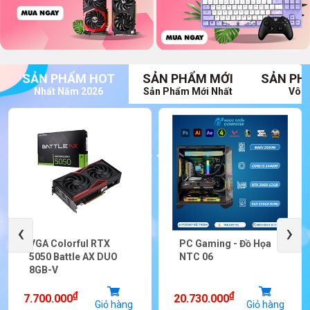
SẢN PHẨM HOT
SẢN PHẨM MỚI
SẢN PH
Nhất Năm 2026
Sản Phẩm Mới Nhất
Vô V
‹
›
VGA Colorful RTX
PC Gaming - Đồ Họa
5050 Battle AX DUO
NTC 06
8GB-V
₫
₫
7.700.000
20.730.000
Giỏ hàng
Giỏ hàng