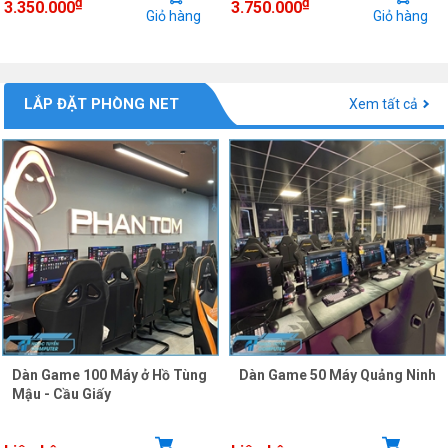
₫
₫
3.350.000
3.750.000
Giỏ hàng
Giỏ hàng
LẮP ĐẶT PHÒNG NET
Xem tất cả
Dàn Game 100 Máy ở Hồ Tùng
Dàn Game 50 Máy Quảng Ninh
Mậu - Cầu Giấy