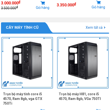
₫
3.000.000
₫
3.350.000
Giỏ hàng
₫
Giỏ hàng
3.500.000
CÂY MÁY TÍNH CŨ
Xem tất cả
Trọn bộ máy tính core i5
Trọn bộ máy H81, core i5
4570, Ram 8gb, vga GTX
4570, Ram 8gb, VGa 750TI
750Ti