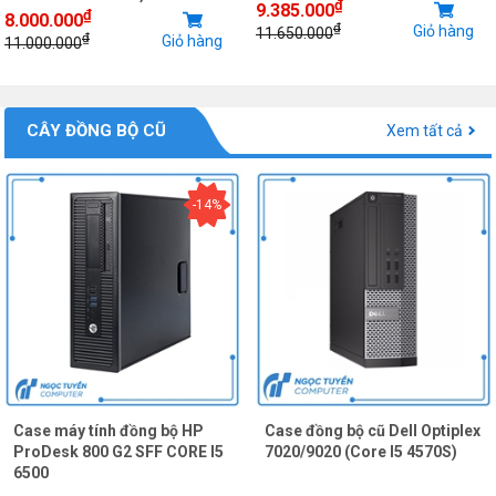
₫
9.385.000
₫
8.000.000
₫
Giỏ hàng
11.650.000
₫
Giỏ hàng
11.000.000
CÂY ĐỒNG BỘ CŨ
Xem tất cả
-14%
Case máy tính đồng bộ HP
Case đồng bộ cũ Dell Optiplex
ProDesk 800 G2 SFF CORE I5
7020/9020 (Core I5 4570S)
6500