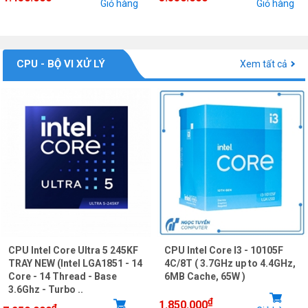
Giỏ hàng
Giỏ hàng
CPU - BỘ VI XỬ LÝ
Xem tất cả
CPU Intel Core Ultra 5 245KF
CPU Intel Core I3 - 10105F
TRAY NEW (Intel LGA1851 - 14
4C/8T ( 3.7GHz up to 4.4GHz,
Core - 14 Thread - Base
6MB Cache, 65W )
3.6Ghz - Turbo ..
₫
1.850.000
₫