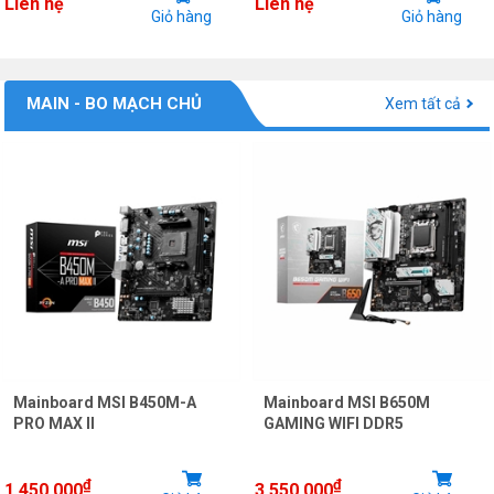
Liên hệ
Liên hệ
Giỏ hàng
Giỏ hàng
MAIN - BO MẠCH CHỦ
Xem tất cả
Mainboard MSI B450M-A
Mainboard MSI B650M
PRO MAX II
GAMING WIFI DDR5
₫
₫
1.450.000
3.550.000