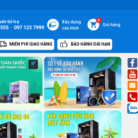
0
vấn hỗ trợ
Xây dựng
Giỏ hàng
5555
-
097 123 7999
cấu hình
MIỄN PHÍ GIAO HÀNG
BẢO HÀNH DÀI HẠN