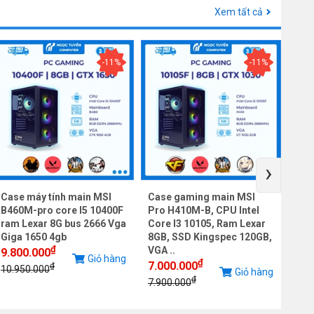
Xem tất cả
-11%
-11%
›
Case máy tính main MSI
Case gaming main MSI
Cas
B460M-pro core I5 10400F
Pro H410M-B, CPU Intel
Pro
ram Lexar 8G bus 2666 Vga
Core I3 10105, Ram Lexar
Cor
Giga 1650 4gb
8GB, SSD Kingspec 120GB,
8GB
₫
VGA ..
VGA 
9.800.000
Giỏ hàng
₫
7.000.000
7.0
₫
10.950.000
Giỏ hàng
₫
7.900.000
10.