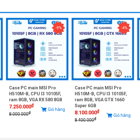
-9%
-4%
Case PC main MSI Pro
Case PC main MSI Pro
H510M-B, CPU I3 10105F,
H510M-B, CPU I3 10105F,
ram 8GB, VGA RX 580 8GB
ram 8GB, VGA GTX 1660
₫
Super 6GB
7.250.000
Giỏ hàng
₫
8.100.000
₫
8.000.000
Giỏ hàng
₫
8.400.000