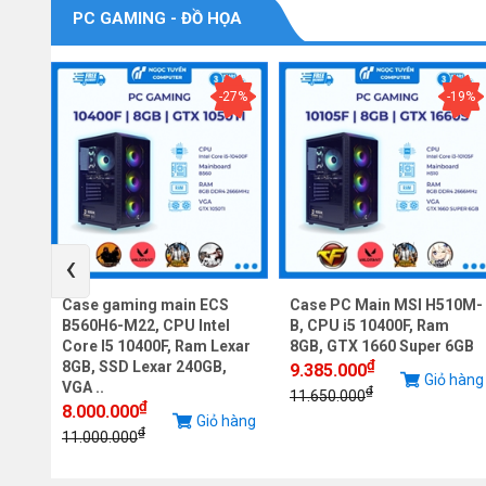
PC GAMING - ĐỒ HỌA
-9%
-27%
-19%
‹
Case gaming main ECS
Case PC Main MSI H510M-
re
B560H6-M22, CPU Intel
B, CPU i5 10400F, Ram
VGA
Core I5 10400F, Ram Lexar
8GB, GTX 1660 Super 6GB
₫
8GB, SSD Lexar 240GB,
9.385.000
Giỏ hàng
VGA ..
₫
iỏ
11.650.000
₫
8.000.000
Giỏ hàng
g
₫
11.000.000