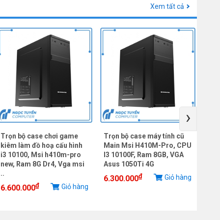
Xem tất cả
›
Trọn bộ case chơi game
Trọn bộ case máy tính cũ
Cas
kiêm làm đồ hoạ cấu hình
Main Msi H410M-Pro, CPU
Mai
i3 10100, Msi h410m-pro
I3 10100F, Ram 8GB, VGA
CPU
new, Ram 8G Dr4, Vga msi
Asus 1050Ti 4G
SSD
..
₫
Giỏ hàng
6.300.000
5.3
₫
Giỏ hàng
6.600.000