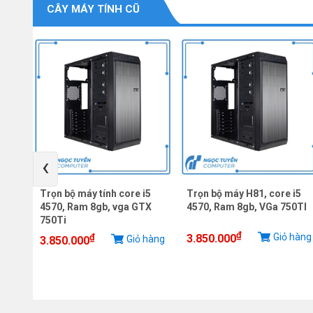
CÂY MÁY TÍNH CŨ
‹
ng
Trọn bộ máy tính core i5
Trọn bộ máy H81, core i5
 ram
4570, Ram 8gb, vga GTX
4570, Ram 8gb, VGa 750TI
750Ti
₫
Giỏ hàng
₫
3.850.000
iỏ
Giỏ hàng
3.850.000
g