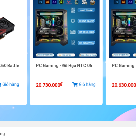
050 Battle
PC Gaming - Đồ Họa NTC 06
PC Gaming 
₫
Giỏ hàng
Giỏ hàng
20.730.000
20.630.000
ing