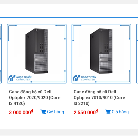
Case đồng bộ cũ Dell
Case đồng bộ cũ Dell
Optiplex 7020/9020 (Core
Optiplex 7010/9010 (Core
I3 4130)
I3 3210)
₫
₫
Giỏ hàng
Giỏ hàng
3.000.000
2.550.000