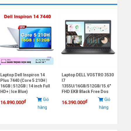
Laptop Dell Inspiron 14
Laptop DELL VOSTRO 3530
Lap
Plus 7440 (Core 5 210H |
I7
LOQ
16GB | 512GB | 14 inch Full
1355U/16GB/512GB/15.6"
7235
HD+ | Ice Blue)
FHD EKB Black Free Dos
RTX
144h
Giỏ
Giỏ
₫
₫
16.890.000
16.390.000
hàng
hàng
20.