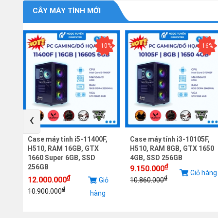
CÂY MÁY TÍNH MỚI
--10%
-16%
‹
F,
Case máy tính i5-11400F,
Case máy tính i3-10105F,
2060
H510, RAM 16GB, GTX
H510, RAM 8GB, GTX 1650
1660 Super 6GB, SSD
4GB, SSD 256GB
₫
256GB
9.150.000
iỏ
Giỏ hàng
₫
₫
12.000.000
Giỏ
10.860.000
g
₫
10.900.000
hàng