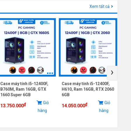
Xem tất cả
›
Case máy tính i5-12400F,
Case máy tính i5-12400F,
Cas
B760M, Ram 16GB, GTX
H610, Ram 16GB, RTX 2060
B76
1660 Super 6GB
6GB
12G
Giỏ
Giỏ
₫
₫
13.750.000
14.050.000
18.
hàng
hàng