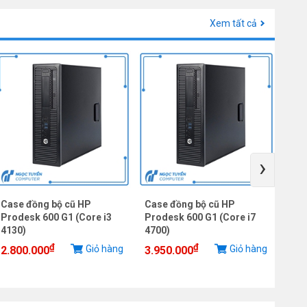
Xem tất cả
›
Case đồng bộ cũ HP
Case đồng bộ cũ HP
Cas
Prodesk 600 G1 (Core i3
Prodesk 600 G1 (Core i7
Pro
4130)
4700)
457
₫
₫
Giỏ hàng
Giỏ hàng
2.800.000
3.950.000
3.3