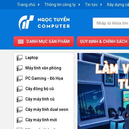
Trang chủ
Thông tin công ty
Tin tức
Xây dựng cấ
DANH MỤC SẢN PHẨM
QUY ĐỊNH & CHÍNH SÁCH
Laptop
Máy tính văn phòng
PC Gaming - Đồ Họa
Cây đồng bộ cũ
Cây máy tính cũ
Cây máy tính dual xeon
Cây máy tính mới