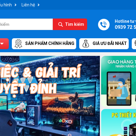
u hình
Liên hệ
Hotline tư 
Tìm kiếm
0939 72 
SẢN PHẨM CHÍNH HÃNG
GIÁ ƯU ĐÃI NHẤT