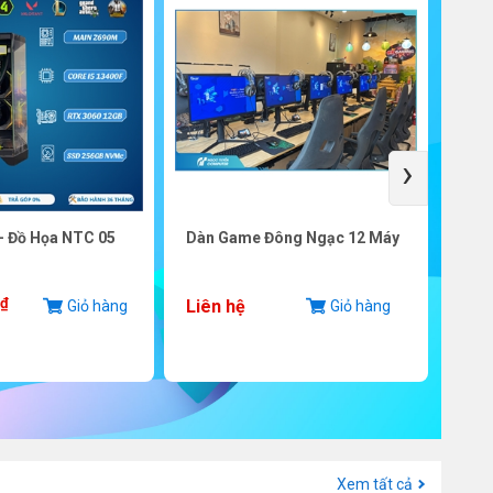
›
- Đồ Họa NTC 05
Dàn Game Đông Ngạc 12 Máy
SSD 
PCIe
₫
Liên hệ
Giỏ hàng
Giỏ hàng
3.8
Xem tất cả