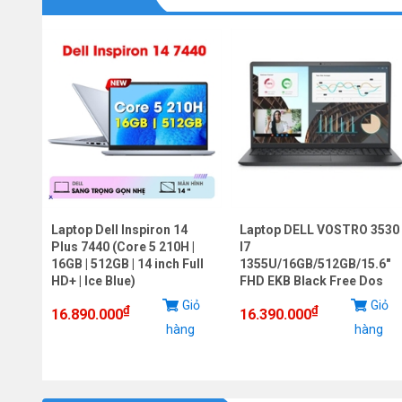
Laptop Dell Inspiron 14
Laptop DELL VOSTRO 3530
,
Plus 7440 (Core 5 210H |
I7
deon
16GB | 512GB | 14 inch Full
1355U/16GB/512GB/15.6"
HD+ | Ice Blue)
FHD EKB Black Free Dos
iỏ
Giỏ
Giỏ
₫
₫
16.890.000
16.390.000
g
hàng
hàng