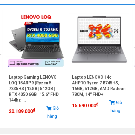
Laptop Gaming LENOVO
Laptop LENOVO 14c
LOQ 15ARP9 (Ryzen 5
AHP10|Ryzen 7 8745HS,
7235HS | 12GB | 512GB |
16GB, 512GB, AMD Radeon
RTX 4050 6GB | 15.6" FHD
780M, 14" FHD+
144hz | ..
Giỏ
₫
15.690.000
Giỏ
₫
hàng
20.189.000
hàng