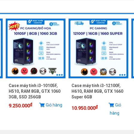
Case máy tính i3-10105F,
Case máy tính i3-12100F,
H510, RAM 8GB, GTX 1060
H610, RAM 8GB, GTX 1660
3GB, SSD 256GB
Super 6GB
₫
Giỏ hàng
Giỏ
9.250.000
₫
10.950.000
hàng