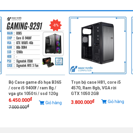
-8%
Bộ Case game đồ họa B365
Trọn bộ case H81, core i5
/ core i5 9400f / ram 8g /
4570, Ram 8gb, VGA rời
vga gtx 1050 ti / ssd 120g
GTX 1050 2GB
₫
6.450.000
₫
Giỏ hàng
3.800.000
Giỏ hàng
₫
7.000.000