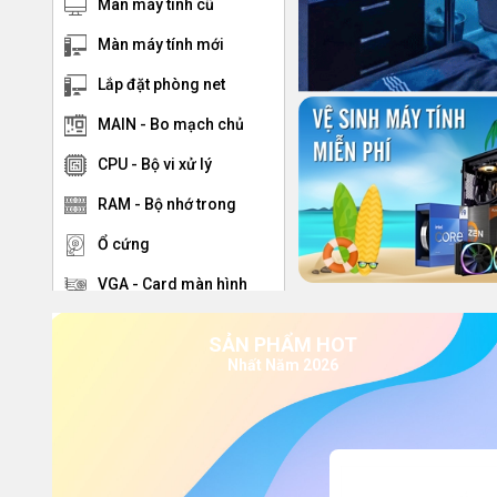
Màn máy tính cũ
Màn máy tính mới
Lắp đặt phòng net
MAIN - Bo mạch chủ
CPU - Bộ vi xử lý
RAM - Bộ nhớ trong
Ổ cứng
VGA - Card màn hình
Nguồn
SẢN PHẨM HOT
Tản nhiệt CPU
Nhất Năm 2026
Vỏ case
Bàn phím - chuột
Loa - Tai Nghe