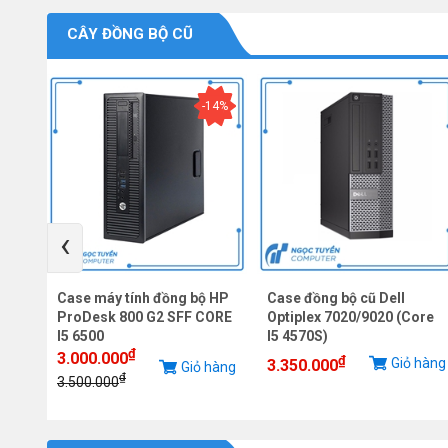
CÂY ĐỒNG BỘ CŨ
-14%
‹
te
Case máy tính đồng bộ HP
Case đồng bộ cũ Dell
ProDesk 800 G2 SFF CORE
Optiplex 7020/9020 (Core
I5 6500
I5 4570S)
₫
3.000.000
hàng
₫
Giỏ hàng
3.350.000
Giỏ hàng
₫
3.500.000