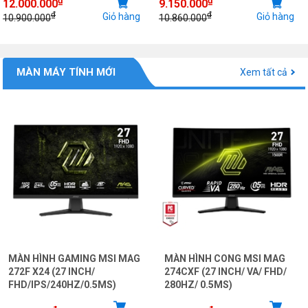
12.000.000
9.150.000
₫
₫
Giỏ hàng
Giỏ hàng
10.900.000
10.860.000
MÀN MÁY TÍNH MỚI
Xem tất cả
MÀN HÌNH GAMING MSI MAG
MÀN HÌNH CONG MSI MAG
272F X24 (27 INCH/
274CXF (27 INCH/ VA/ FHD/
FHD/IPS/240HZ/0.5MS)
280HZ/ 0.5MS)