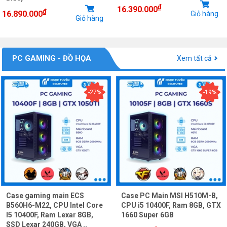
₫
16.390.000
₫
16.890.000
Giỏ hàng
Giỏ hàng
PC GAMING - ĐỒ HỌA
Xem tất cả
-27%
-19%
Case gaming main ECS
Case PC Main MSI H510M-B,
B560H6-M22, CPU Intel Core
CPU i5 10400F, Ram 8GB, GTX
I5 10400F, Ram Lexar 8GB,
1660 Super 6GB
SSD Lexar 240GB, VGA ..