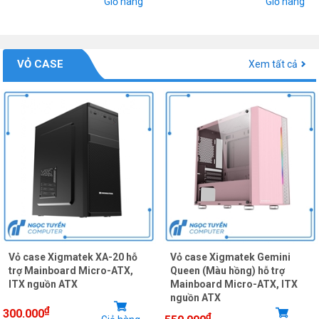
Giỏ hàng
Giỏ hàng
VỎ CASE
Xem tất cả
Vỏ case Xigmatek XA-20 hỗ
Vỏ case Xigmatek Gemini
trợ Mainboard Micro-ATX,
Queen (Màu hồng) hỗ trợ
ITX nguồn ATX
Mainboard Micro-ATX, ITX
nguồn ATX
₫
300.000
₫