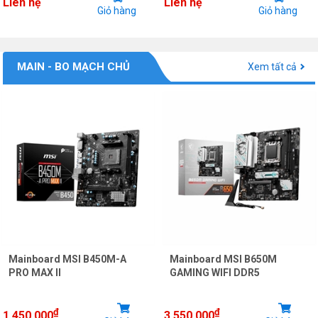
Liên hệ
Liên hệ
Giỏ hàng
Giỏ hàng
MAIN - BO MẠCH CHỦ
Xem tất cả
Mainboard MSI B450M-A
Mainboard MSI B650M
PRO MAX II
GAMING WIFI DDR5
₫
₫
1.450.000
3.550.000