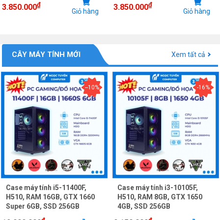
₫
₫
3.850.000
3.850.000
Giỏ hàng
Giỏ hàng
CÂY MÁY TÍNH MỚI
Xem tất cả
--10%
-16%
Case máy tính i5-11400F,
Case máy tính i3-10105F,
H510, RAM 16GB, GTX 1660
H510, RAM 8GB, GTX 1650
Super 6GB, SSD 256GB
4GB, SSD 256GB
₫
₫