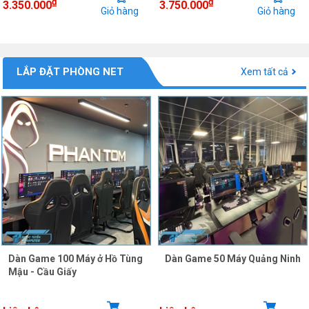
₫
₫
3.350.000
3.750.000
Giỏ hàng
Giỏ hàng
LẮP ĐẶT PHÒNG NET
Xem tất cả
Dàn Game 100 Máy ở Hồ Tùng
Dàn Game 50 Máy Quảng Ninh
Mậu - Cầu Giấy