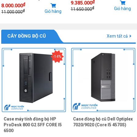
₫
9.385.000
₫
8.000.000
₫
Giỏ hàng
11.650.000
₫
Giỏ hàng
11.000.000
CÂY ĐỒNG BỘ CŨ
Xem tất cả
-14%
Case máy tính đồng bộ HP
Case đồng bộ cũ Dell Optiplex
ProDesk 800 G2 SFF CORE I5
7020/9020 (Core I5 4570S)
6500