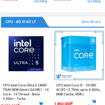
Giỏ hàng
Giỏ hàng
CPU - BỘ VI XỬ LÝ
Xem tất cả
CPU Intel Core Ultra 5 245KF
CPU Intel Core I3 - 10105F
TRAY NEW (Intel LGA1851 - 14
4C/8T ( 3.7GHz up to 4.4GHz,
Core - 14 Thread - Base
6MB Cache, 65W )
3.6Ghz - Turbo ..
₫
1.850.000
₫