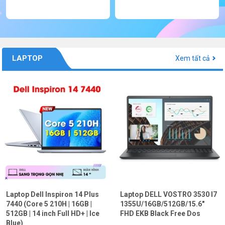
LAPTOP
Xem tất cả
Laptop Dell Inspiron 14 Plus
Laptop DELL VOSTRO 3530 I7
7440 (Core 5 210H | 16GB |
1355U/16GB/512GB/15.6"
512GB | 14 inch Full HD+ | Ice
FHD EKB Black Free Dos
Blue)