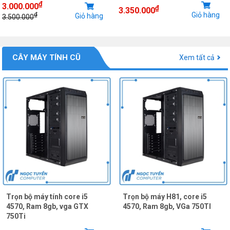
₫
3.000.000
₫
3.350.000
Giỏ hàng
₫
Giỏ hàng
3.500.000
CÂY MÁY TÍNH CŨ
Xem tất cả
Trọn bộ máy tính core i5
Trọn bộ máy H81, core i5
4570, Ram 8gb, vga GTX
4570, Ram 8gb, VGa 750TI
750Ti