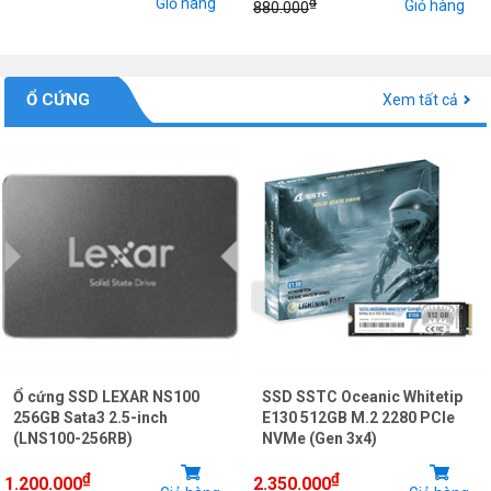
Giỏ hàng
₫
Giỏ hàng
880.000
Ổ CỨNG
Xem tất cả
Ổ cứng SSD LEXAR NS100
SSD SSTC Oceanic Whitetip
256GB Sata3 2.5-inch
E130 512GB M.2 2280 PCIe
(LNS100-256RB)
NVMe (Gen 3x4)
₫
₫
1.200.000
2.350.000