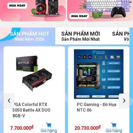
SẢN PHẨM HOT
SẢN PHẨM MỚI
SẢN PH
Nhất Năm 2026
Sản Phẩm Mới Nhất
Vô V
‹
›
VGA Colorful RTX
PC Gaming - Đồ Họa
5050 Battle AX DUO
NTC 06
8GB-V
₫
₫
7.700.000
20.730.000
Giỏ hàng
Giỏ hàng