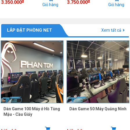
₫
₫
3.350.000
3.750.000
Giỏ hàng
Giỏ hàng
LẮP ĐẶT PHÒNG NET
Xem tất cả
Dàn Game 100 Máy ở Hồ Tùng
Dàn Game 50 Máy Quảng Ninh
Mậu - Cầu Giấy