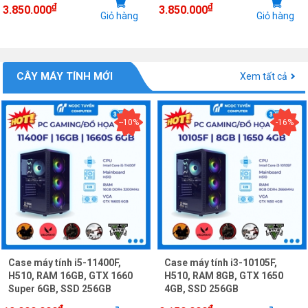
₫
₫
3.850.000
3.850.000
Giỏ hàng
Giỏ hàng
CÂY MÁY TÍNH MỚI
Xem tất cả
--10%
-16%
Case máy tính i5-11400F,
Case máy tính i3-10105F,
H510, RAM 16GB, GTX 1660
H510, RAM 8GB, GTX 1650
Super 6GB, SSD 256GB
4GB, SSD 256GB
₫
₫