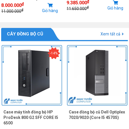
₫
9.385.000
₫
8.000.000
₫
Giỏ hàng
11.650.000
₫
Giỏ hàng
11.000.000
CÂY ĐỒNG BỘ CŨ
Xem tất cả
-14%
Case máy tính đồng bộ HP
Case đồng bộ cũ Dell Optiplex
ProDesk 800 G2 SFF CORE I5
7020/9020 (Core I5 4570S)
6500