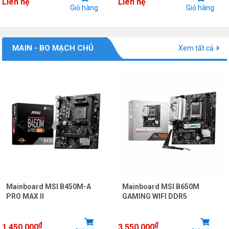
Liên hệ
Liên hệ
Giỏ hàng
Giỏ hàng
MAIN - BO MẠCH CHỦ
Xem tất cả
Mainboard MSI B450M-A
Mainboard MSI B650M
PRO MAX II
GAMING WIFI DDR5
₫
₫
1.450.000
3.550.000