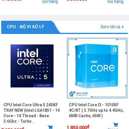
Giỏ hàng
Giỏ hàng
CPU - BỘ VI XỬ LÝ
Xem tất cả
CPU Intel Core Ultra 5 245KF
CPU Intel Core I3 - 10105F
TRAY NEW (Intel LGA1851 - 14
4C/8T ( 3.7GHz up to 4.4GHz,
Core - 14 Thread - Base
6MB Cache, 65W )
3.6Ghz - Turbo ..
₫
1.850.000
₫