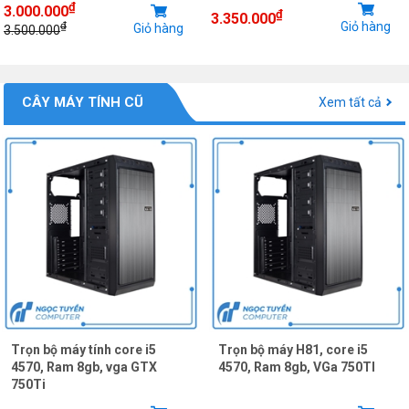
₫
3.000.000
₫
3.350.000
Giỏ hàng
₫
Giỏ hàng
3.500.000
CÂY MÁY TÍNH CŨ
Xem tất cả
Trọn bộ máy tính core i5
Trọn bộ máy H81, core i5
4570, Ram 8gb, vga GTX
4570, Ram 8gb, VGa 750TI
750Ti