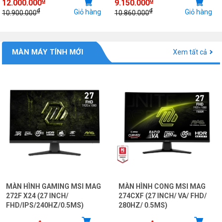
12.000.000
9.150.000
₫
₫
Giỏ hàng
Giỏ hàng
10.900.000
10.860.000
MÀN MÁY TÍNH MỚI
Xem tất cả
MÀN HÌNH GAMING MSI MAG
MÀN HÌNH CONG MSI MAG
272F X24 (27 INCH/
274CXF (27 INCH/ VA/ FHD/
FHD/IPS/240HZ/0.5MS)
280HZ/ 0.5MS)