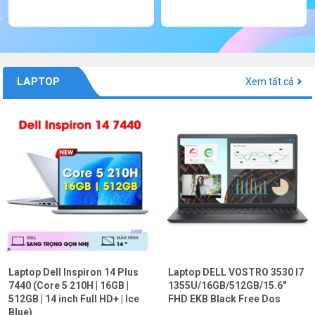
LAPTOP
Xem tất cả
Laptop Dell Inspiron 14 Plus
Laptop DELL VOSTRO 3530 I7
7440 (Core 5 210H | 16GB |
1355U/16GB/512GB/15.6"
512GB | 14 inch Full HD+ | Ice
FHD EKB Black Free Dos
Blue)