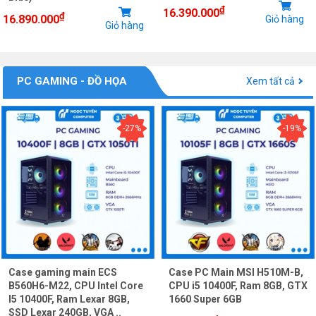
₫
16.390.000
₫
16.890.000
Giỏ hàng
Giỏ hàng
PC GAMING - ĐỒ HỌA
Xem tất cả
-27%
-19%
Case gaming main ECS
Case PC Main MSI H510M-B,
B560H6-M22, CPU Intel Core
CPU i5 10400F, Ram 8GB, GTX
I5 10400F, Ram Lexar 8GB,
1660 Super 6GB
SSD Lexar 240GB, VGA ..