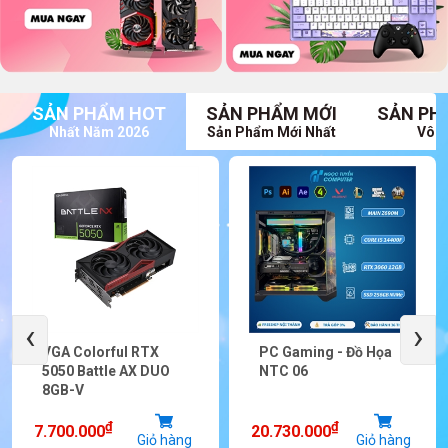
SẢN PHẨM HOT
SẢN PHẨM MỚI
SẢN PH
Nhất Năm 2026
Sản Phẩm Mới Nhất
Vô V
‹
›
VGA Colorful RTX
PC Gaming - Đồ Họa
5050 Battle AX DUO
NTC 06
8GB-V
₫
₫
7.700.000
20.730.000
Giỏ hàng
Giỏ hàng