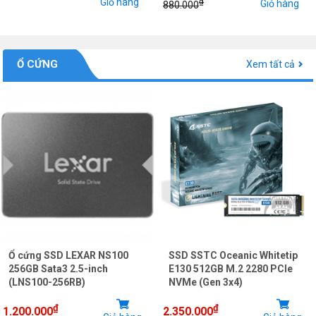
Giỏ hàng
₫
Giỏ hàng
880.000
Ổ CỨNG
Xem tất cả
Ổ cứng SSD LEXAR NS100
SSD SSTC Oceanic Whitetip
256GB Sata3 2.5-inch
E130 512GB M.2 2280 PCIe
(LNS100-256RB)
NVMe (Gen 3x4)
₫
₫
1.200.000
2.350.000