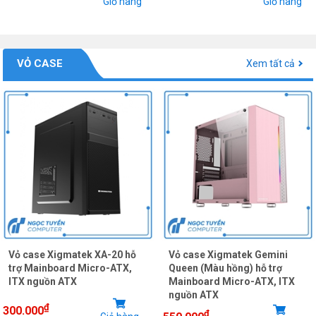
Giỏ hàng
Giỏ hàng
VỎ CASE
Xem tất cả
Vỏ case Xigmatek XA-20 hỗ
Vỏ case Xigmatek Gemini
trợ Mainboard Micro-ATX,
Queen (Màu hồng) hỗ trợ
ITX nguồn ATX
Mainboard Micro-ATX, ITX
nguồn ATX
₫
300.000
₫