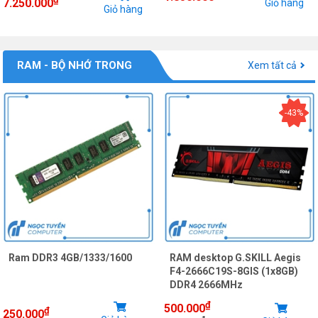
7.250.000
Giỏ hàng
Giỏ hàng
RAM - BỘ NHỚ TRONG
Xem tất cả
-43%
Ram DDR3 4GB/1333/1600
RAM desktop G.SKILL Aegis
F4-2666C19S-8GIS (1x8GB)
DDR4 2666MHz
₫
500.000
₫
250.000