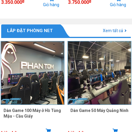
₫
₫
3.350.000
3.750.000
Giỏ hàng
Giỏ hàng
LẮP ĐẶT PHÒNG NET
Xem tất cả
Dàn Game 100 Máy ở Hồ Tùng
Dàn Game 50 Máy Quảng Ninh
Mậu - Cầu Giấy