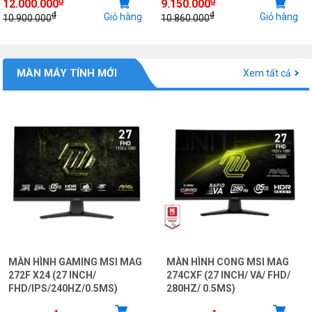
12.000.000
9.150.000
₫
₫
Giỏ hàng
Giỏ hàng
10.900.000
10.860.000
MÀN MÁY TÍNH MỚI
Xem tất cả
MÀN HÌNH GAMING MSI MAG
MÀN HÌNH CONG MSI MAG
272F X24 (27 INCH/
274CXF (27 INCH/ VA/ FHD/
FHD/IPS/240HZ/0.5MS)
280HZ/ 0.5MS)