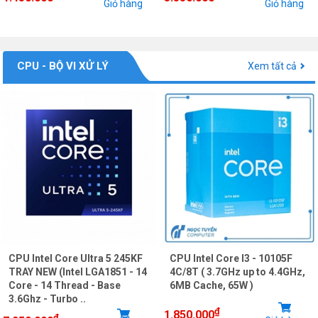
Giỏ hàng
Giỏ hàng
CPU - BỘ VI XỬ LÝ
Xem tất cả
CPU Intel Core Ultra 5 245KF
CPU Intel Core I3 - 10105F
TRAY NEW (Intel LGA1851 - 14
4C/8T ( 3.7GHz up to 4.4GHz,
Core - 14 Thread - Base
6MB Cache, 65W )
3.6Ghz - Turbo ..
₫
1.850.000
₫