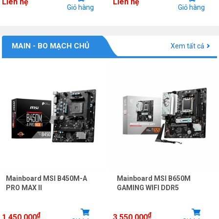
Liên hệ
Liên hệ
Giỏ hàng
Giỏ hàng
MAIN - BO MẠCH CHỦ
Xem tất cả
Mainboard MSI B450M-A
Mainboard MSI B650M
PRO MAX II
GAMING WIFI DDR5
₫
₫
1.450.000
3.550.000