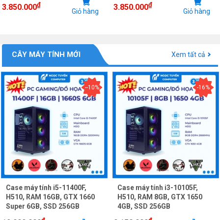
₫
₫
3.850.000
3.850.000
Giỏ hàng
Giỏ hàng
CÂY MÁY TÍNH MỚI
Xem tất cả
--10%
-16%
Case máy tính i5-11400F,
Case máy tính i3-10105F,
H510, RAM 16GB, GTX 1660
H510, RAM 8GB, GTX 1650
Super 6GB, SSD 256GB
4GB, SSD 256GB
₫
₫