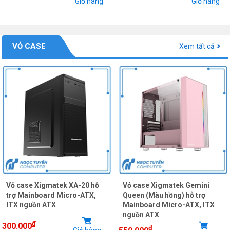
Giỏ hàng
Giỏ hàng
VỎ CASE
Xem tất cả
Vỏ case Xigmatek XA-20 hỗ
Vỏ case Xigmatek Gemini
trợ Mainboard Micro-ATX,
Queen (Màu hồng) hỗ trợ
ITX nguồn ATX
Mainboard Micro-ATX, ITX
nguồn ATX
₫
300.000
₫