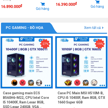
₫
16.390.000
₫
16.890.000
Giỏ hàng
Giỏ hàng
PC GAMING - ĐỒ HỌA
Xem tất cả
-27%
-19%
Case gaming main ECS
Case PC Main MSI H510M-B,
B560H6-M22, CPU Intel Core
CPU i5 10400F, Ram 8GB, GTX
I5 10400F, Ram Lexar 8GB,
1660 Super 6GB
SSD Lexar 240GB, VGA ..