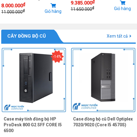
₫
9.385.000
₫
8.000.000
₫
Giỏ hàng
11.650.000
₫
Giỏ hàng
11.000.000
CÂY ĐỒNG BỘ CŨ
Xem tất cả
-14%
Case máy tính đồng bộ HP
Case đồng bộ cũ Dell Optiplex
ProDesk 800 G2 SFF CORE I5
7020/9020 (Core I5 4570S)
6500