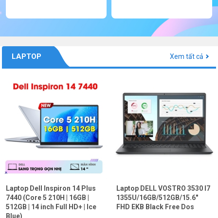
LAPTOP
Xem tất cả
Laptop Dell Inspiron 14 Plus
Laptop DELL VOSTRO 3530 I7
7440 (Core 5 210H | 16GB |
1355U/16GB/512GB/15.6"
512GB | 14 inch Full HD+ | Ice
FHD EKB Black Free Dos
Blue)