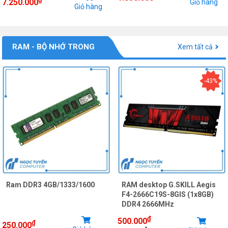
7.250.000
Giỏ hàng
Giỏ hàng
RAM - BỘ NHỚ TRONG
Xem tất cả
-43%
Ram DDR3 4GB/1333/1600
RAM desktop G.SKILL Aegis
F4-2666C19S-8GIS (1x8GB)
DDR4 2666MHz
₫
500.000
₫
250.000