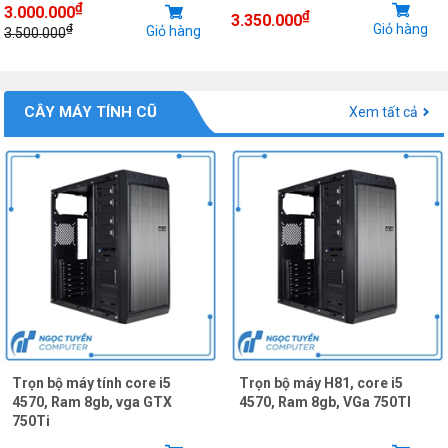
₫
3.000.000
₫
3.350.000
Giỏ hàng
₫
Giỏ hàng
3.500.000
CÂY MÁY TÍNH CŨ
Xem tất cả
Trọn bộ máy tính core i5
Trọn bộ máy H81, core i5
4570, Ram 8gb, vga GTX
4570, Ram 8gb, VGa 750TI
750Ti