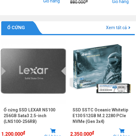
Giỏ hàng
₫
Giỏ hàng
880.000
Ổ CỨNG
Xem tất cả
Ổ cứng SSD LEXAR NS100
SSD SSTC Oceanic Whitetip
256GB Sata3 2.5-inch
E130 512GB M.2 2280 PCIe
(LNS100-256RB)
NVMe (Gen 3x4)
₫
₫
1.200.000
2.350.000