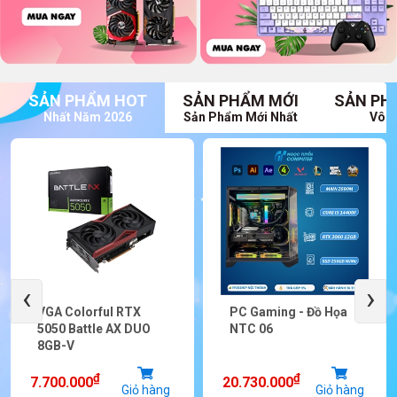
SẢN PHẨM HOT
SẢN PHẨM MỚI
SẢN PH
Nhất Năm 2026
Sản Phẩm Mới Nhất
Vô V
‹
›
VGA Colorful RTX
PC Gaming - Đồ Họa
5050 Battle AX DUO
NTC 06
8GB-V
₫
₫
7.700.000
20.730.000
Giỏ hàng
Giỏ hàng