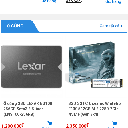
Giỏ hàng
₫
Giỏ hàng
880.000
Ổ CỨNG
Xem tất cả
Ổ cứng SSD LEXAR NS100
SSD SSTC Oceanic Whitetip
256GB Sata3 2.5-inch
E130 512GB M.2 2280 PCIe
(LNS100-256RB)
NVMe (Gen 3x4)
₫
₫
1.200.000
2.350.000