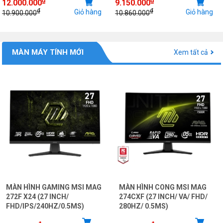
12.000.000
9.150.000
₫
₫
Giỏ hàng
Giỏ hàng
10.900.000
10.860.000
MÀN MÁY TÍNH MỚI
Xem tất cả
MÀN HÌNH GAMING MSI MAG
MÀN HÌNH CONG MSI MAG
272F X24 (27 INCH/
274CXF (27 INCH/ VA/ FHD/
FHD/IPS/240HZ/0.5MS)
280HZ/ 0.5MS)