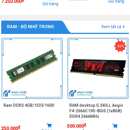
7.250.000
Giỏ hàng
Giỏ hàng
RAM - BỘ NHỚ TRONG
Xem tất cả
-43%
Ram DDR3 4GB/1333/1600
RAM desktop G.SKILL Aegis
F4-2666C19S-8GIS (1x8GB)
DDR4 2666MHz
₫
500.000
₫
250.000