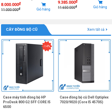
₫
9.385.000
₫
8.000.000
₫
Giỏ hàng
11.650.000
₫
Giỏ hàng
11.000.000
CÂY ĐỒNG BỘ CŨ
Xem tất cả
-14%
Case máy tính đồng bộ HP
Case đồng bộ cũ Dell Optiplex
ProDesk 800 G2 SFF CORE I5
7020/9020 (Core I5 4570S)
6500