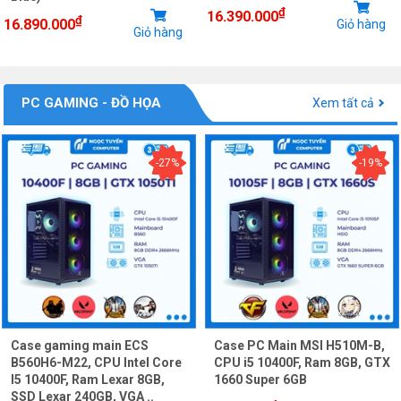
₫
16.390.000
₫
16.890.000
Giỏ hàng
Giỏ hàng
PC GAMING - ĐỒ HỌA
Xem tất cả
-27%
-19%
Case gaming main ECS
Case PC Main MSI H510M-B,
B560H6-M22, CPU Intel Core
CPU i5 10400F, Ram 8GB, GTX
I5 10400F, Ram Lexar 8GB,
1660 Super 6GB
SSD Lexar 240GB, VGA ..