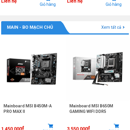
Liên hệ
Liên hệ
Giỏ hàng
Giỏ hàng
MAIN - BO MẠCH CHỦ
Xem tất cả
Mainboard MSI B450M-A
Mainboard MSI B650M
PRO MAX II
GAMING WIFI DDR5
₫
₫
1.450.000
3.550.000