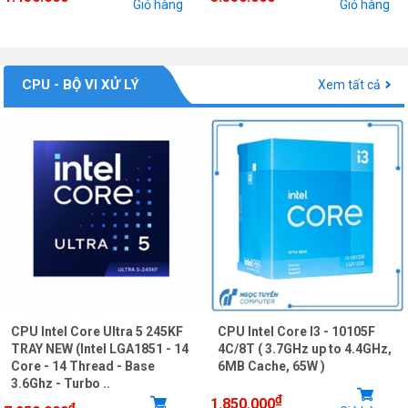
Giỏ hàng
Giỏ hàng
CPU - BỘ VI XỬ LÝ
Xem tất cả
CPU Intel Core Ultra 5 245KF
CPU Intel Core I3 - 10105F
TRAY NEW (Intel LGA1851 - 14
4C/8T ( 3.7GHz up to 4.4GHz,
Core - 14 Thread - Base
6MB Cache, 65W )
3.6Ghz - Turbo ..
₫
1.850.000
₫