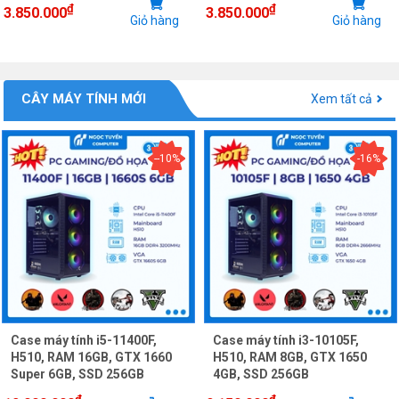
₫
₫
3.850.000
3.850.000
Giỏ hàng
Giỏ hàng
CÂY MÁY TÍNH MỚI
Xem tất cả
--10%
-16%
Case máy tính i5-11400F,
Case máy tính i3-10105F,
H510, RAM 16GB, GTX 1660
H510, RAM 8GB, GTX 1650
Super 6GB, SSD 256GB
4GB, SSD 256GB
₫
₫