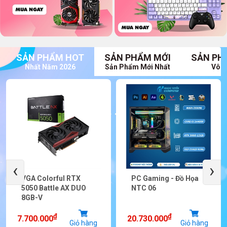
SẢN PHẨM HOT
SẢN PHẨM MỚI
SẢN PH
Nhất Năm 2026
Sản Phẩm Mới Nhất
Vô V
‹
›
VGA Colorful RTX
PC Gaming - Đồ Họa
5050 Battle AX DUO
NTC 06
8GB-V
₫
₫
7.700.000
20.730.000
Giỏ hàng
Giỏ hàng