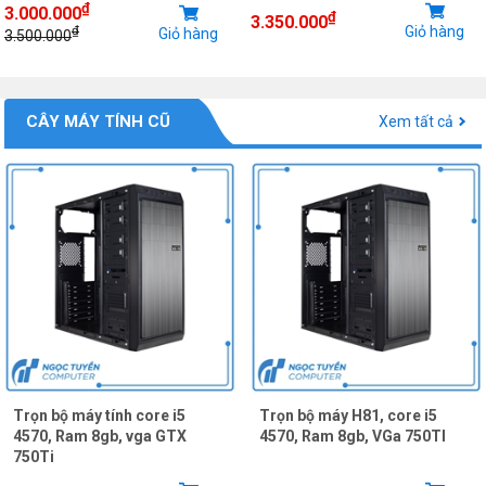
₫
3.000.000
₫
3.350.000
Giỏ hàng
₫
Giỏ hàng
3.500.000
CÂY MÁY TÍNH CŨ
Xem tất cả
Trọn bộ máy tính core i5
Trọn bộ máy H81, core i5
4570, Ram 8gb, vga GTX
4570, Ram 8gb, VGa 750TI
750Ti