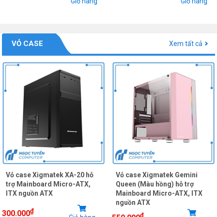
Giỏ hàng
Giỏ hàng
VỎ CASE
Xem tất cả
Vỏ case Xigmatek XA-20 hỗ
Vỏ case Xigmatek Gemini
trợ Mainboard Micro-ATX,
Queen (Màu hồng) hỗ trợ
ITX nguồn ATX
Mainboard Micro-ATX, ITX
nguồn ATX
₫
300.000
₫