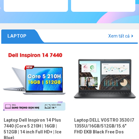
LAPTOP
Xem tất cả
Laptop Dell Inspiron 14 Plus
Laptop DELL VOSTRO 3530 I7
7440 (Core 5 210H | 16GB |
1355U/16GB/512GB/15.6"
512GB | 14 inch Full HD+ | Ice
FHD EKB Black Free Dos
Blue)