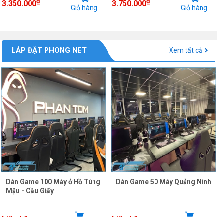
₫
₫
3.350.000
3.750.000
Giỏ hàng
Giỏ hàng
LẮP ĐẶT PHÒNG NET
Xem tất cả
Dàn Game 100 Máy ở Hồ Tùng
Dàn Game 50 Máy Quảng Ninh
Mậu - Cầu Giấy