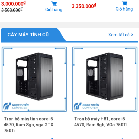
₫
3.000.000
₫
3.350.000
Giỏ hàng
₫
Giỏ hàng
3.500.000
CÂY MÁY TÍNH CŨ
Xem tất cả
Trọn bộ máy tính core i5
Trọn bộ máy H81, core i5
4570, Ram 8gb, vga GTX
4570, Ram 8gb, VGa 750TI
750Ti