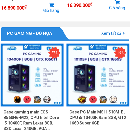
₫
16.390.000
₫
16.890.000
Giỏ hàng
Giỏ hàng
PC GAMING - ĐỒ HỌA
Xem tất cả
-27%
-19%
Case gaming main ECS
Case PC Main MSI H510M-B,
B560H6-M22, CPU Intel Core
CPU i5 10400F, Ram 8GB, GTX
I5 10400F, Ram Lexar 8GB,
1660 Super 6GB
SSD Lexar 240GB, VGA ..