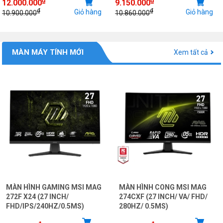
12.000.000
9.150.000
₫
₫
Giỏ hàng
Giỏ hàng
10.900.000
10.860.000
MÀN MÁY TÍNH MỚI
Xem tất cả
MÀN HÌNH GAMING MSI MAG
MÀN HÌNH CONG MSI MAG
272F X24 (27 INCH/
274CXF (27 INCH/ VA/ FHD/
FHD/IPS/240HZ/0.5MS)
280HZ/ 0.5MS)