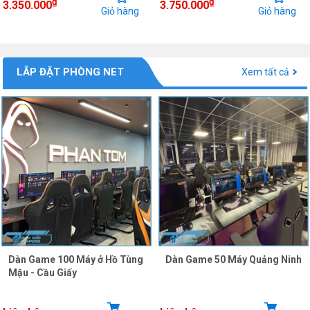
₫
₫
3.350.000
3.750.000
Giỏ hàng
Giỏ hàng
LẮP ĐẶT PHÒNG NET
Xem tất cả
Dàn Game 100 Máy ở Hồ Tùng
Dàn Game 50 Máy Quảng Ninh
Mậu - Cầu Giấy