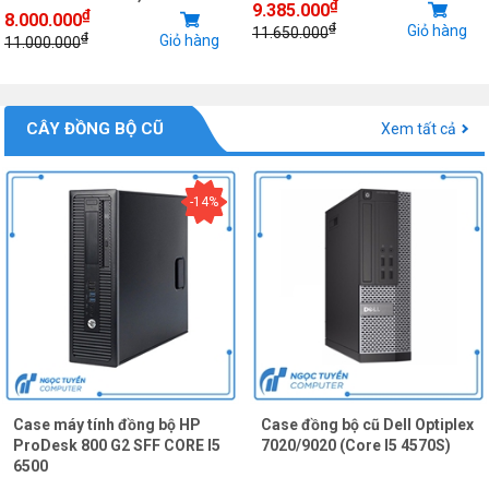
₫
9.385.000
₫
8.000.000
₫
Giỏ hàng
11.650.000
₫
Giỏ hàng
11.000.000
CÂY ĐỒNG BỘ CŨ
Xem tất cả
-14%
Case máy tính đồng bộ HP
Case đồng bộ cũ Dell Optiplex
ProDesk 800 G2 SFF CORE I5
7020/9020 (Core I5 4570S)
6500