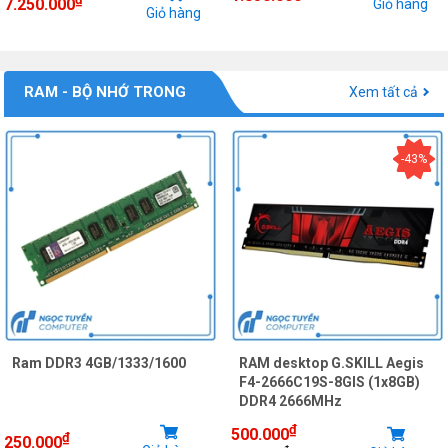
7.250.000
Giỏ hàng
Giỏ hàng
RAM - BỘ NHỚ TRONG
Xem tất cả
-43%
Ram DDR3 4GB/1333/1600
RAM desktop G.SKILL Aegis
F4-2666C19S-8GIS (1x8GB)
DDR4 2666MHz
₫
500.000
₫
250.000