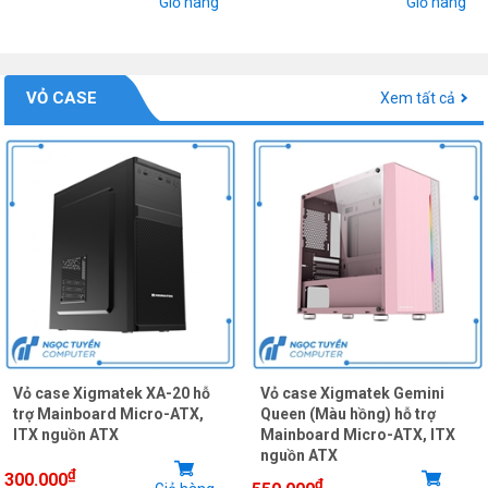
Giỏ hàng
Giỏ hàng
VỎ CASE
Xem tất cả
Vỏ case Xigmatek XA-20 hỗ
Vỏ case Xigmatek Gemini
trợ Mainboard Micro-ATX,
Queen (Màu hồng) hỗ trợ
ITX nguồn ATX
Mainboard Micro-ATX, ITX
nguồn ATX
₫
300.000
₫