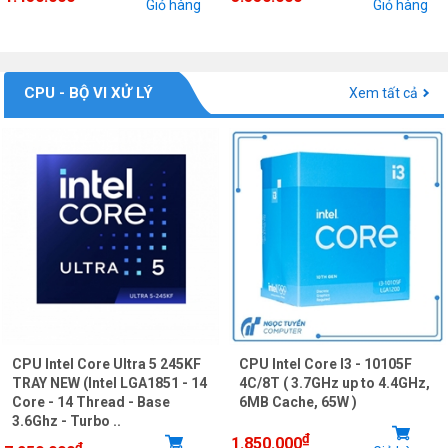
Giỏ hàng
Giỏ hàng
CPU - BỘ VI XỬ LÝ
Xem tất cả
CPU Intel Core Ultra 5 245KF
CPU Intel Core I3 - 10105F
TRAY NEW (Intel LGA1851 - 14
4C/8T ( 3.7GHz up to 4.4GHz,
Core - 14 Thread - Base
6MB Cache, 65W )
3.6Ghz - Turbo ..
₫
1.850.000
₫