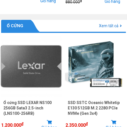
Giỏ hàng
₫
Giỏ hàng
880.000
Ổ CỨNG
Xem tất cả
Ổ cứng SSD LEXAR NS100
SSD SSTC Oceanic Whitetip
256GB Sata3 2.5-inch
E130 512GB M.2 2280 PCIe
(LNS100-256RB)
NVMe (Gen 3x4)
₫
₫
1.200.000
2.350.000