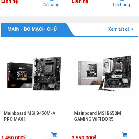
Liên hệ
Liên hệ
Giỏ hàng
Giỏ hàng
MAIN - BO MẠCH CHỦ
Xem tất cả
Mainboard MSI B450M-A
Mainboard MSI B650M
PRO MAX II
GAMING WIFI DDR5
₫
₫
1.450.000
3.550.000