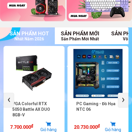
SẢN PHẨM HOT
SẢN PHẨM MỚI
SẢN PH
Nhất Năm 2026
Sản Phẩm Mới Nhất
Vô V
‹
›
VGA Colorful RTX
PC Gaming - Đồ Họa
5050 Battle AX DUO
NTC 06
8GB-V
₫
₫
7.700.000
20.730.000
Giỏ hàng
Giỏ hàng