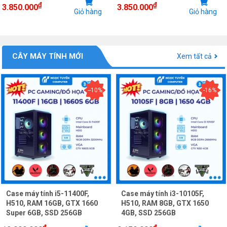
₫
₫
3.850.000
3.850.000
Giỏ hàng
Giỏ hàng
CÂY MÁY TÍNH MỚI
Xem tất cả
--10%
-16%
Case máy tính i5-11400F,
Case máy tính i3-10105F,
H510, RAM 16GB, GTX 1660
H510, RAM 8GB, GTX 1650
Super 6GB, SSD 256GB
4GB, SSD 256GB
₫
₫