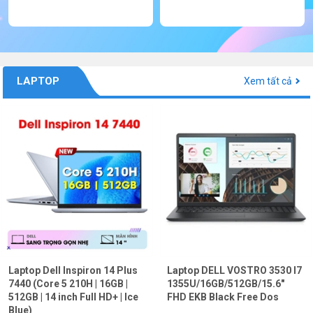
LAPTOP
Xem tất cả
Laptop Dell Inspiron 14 Plus
Laptop DELL VOSTRO 3530 I7
7440 (Core 5 210H | 16GB |
1355U/16GB/512GB/15.6"
512GB | 14 inch Full HD+ | Ice
FHD EKB Black Free Dos
Blue)