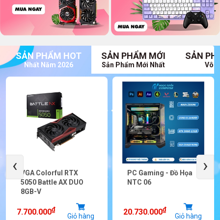
SẢN PHẨM HOT
SẢN PHẨM MỚI
SẢN PH
Nhất Năm 2026
Sản Phẩm Mới Nhất
Vô V
‹
›
VGA Colorful RTX
PC Gaming - Đồ Họa
5050 Battle AX DUO
NTC 06
8GB-V
₫
₫
7.700.000
20.730.000
Giỏ hàng
Giỏ hàng