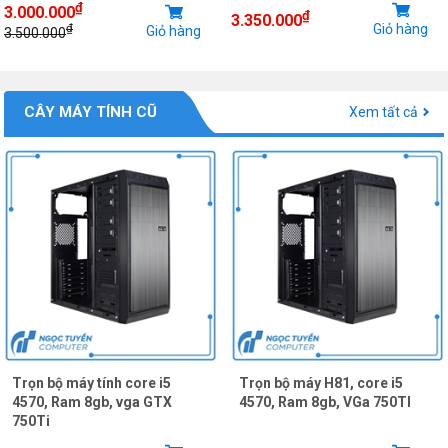
₫
3.000.000
₫
3.350.000
Giỏ hàng
₫
Giỏ hàng
3.500.000
CÂY MÁY TÍNH CŨ
Xem tất cả
Trọn bộ máy tính core i5
Trọn bộ máy H81, core i5
4570, Ram 8gb, vga GTX
4570, Ram 8gb, VGa 750TI
750Ti