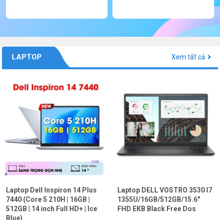
LAPTOP
Xem tất cả
Laptop Dell Inspiron 14 Plus
Laptop DELL VOSTRO 3530 I7
7440 (Core 5 210H | 16GB |
1355U/16GB/512GB/15.6"
512GB | 14 inch Full HD+ | Ice
FHD EKB Black Free Dos
Blue)