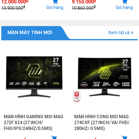
12.000.000
9.150.000
₫
₫
Giỏ hàng
Giỏ hàng
10.900.000
10.860.000
MÀN MÁY TÍNH MỚI
Xem tất cả
MÀN HÌNH GAMING MSI MAG
MÀN HÌNH CONG MSI MAG
272F X24 (27 INCH/
274CXF (27 INCH/ VA/ FHD/
FHD/IPS/240HZ/0.5MS)
280HZ/ 0.5MS)