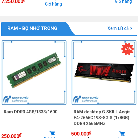
7.250.000
Giỏ hàng
Giỏ hàng
RAM - BỘ NHỚ TRONG
Xem tất cả
-43%
Ram DDR3 4GB/1333/1600
RAM desktop G.SKILL Aegis
F4-2666C19S-8GIS (1x8GB)
DDR4 2666MHz
₫
500.000
₫
250.000