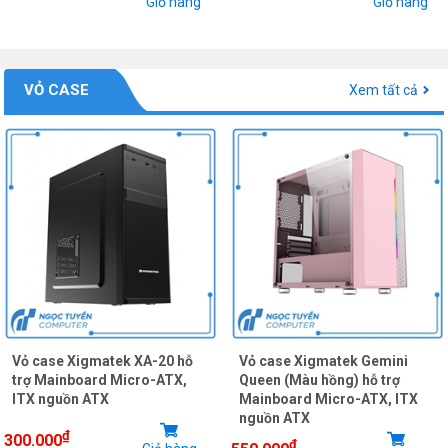
Giỏ hàng
Giỏ hàng
VỎ CASE
Xem tất cả
Vỏ case Xigmatek XA-20 hỗ
Vỏ case Xigmatek Gemini
trợ Mainboard Micro-ATX,
Queen (Màu hồng) hỗ trợ
ITX nguồn ATX
Mainboard Micro-ATX, ITX
nguồn ATX
₫
300.000
₫