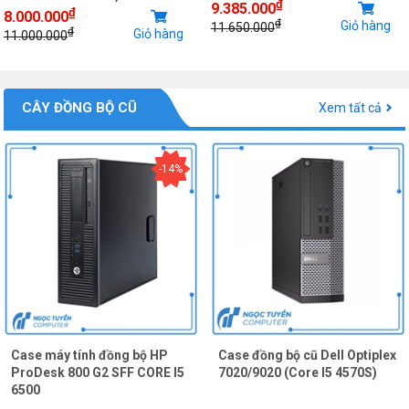
₫
9.385.000
₫
8.000.000
₫
Giỏ hàng
11.650.000
₫
Giỏ hàng
11.000.000
CÂY ĐỒNG BỘ CŨ
Xem tất cả
-14%
Case máy tính đồng bộ HP
Case đồng bộ cũ Dell Optiplex
ProDesk 800 G2 SFF CORE I5
7020/9020 (Core I5 4570S)
6500