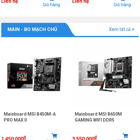
Liên hệ
Liên hệ
Giỏ hàng
Giỏ hàng
MAIN - BO MẠCH CHỦ
Xem tất cả
Mainboard MSI B450M-A
Mainboard MSI B650M
PRO MAX II
GAMING WIFI DDR5
₫
₫
1.450.000
3.550.000