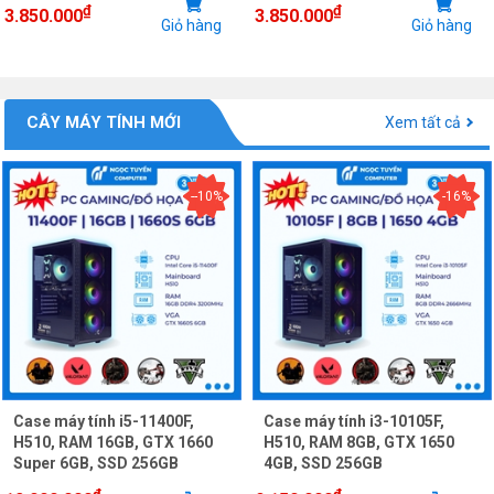
₫
₫
3.850.000
3.850.000
Giỏ hàng
Giỏ hàng
CÂY MÁY TÍNH MỚI
Xem tất cả
--10%
-16%
Case máy tính i5-11400F,
Case máy tính i3-10105F,
H510, RAM 16GB, GTX 1660
H510, RAM 8GB, GTX 1650
Super 6GB, SSD 256GB
4GB, SSD 256GB
₫
₫