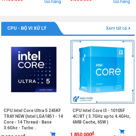
Giỏ hàng
Giỏ hàng
CPU - BỘ VI XỬ LÝ
Xem tất cả
CPU Intel Core Ultra 5 245KF
CPU Intel Core I3 - 10105F
TRAY NEW (Intel LGA1851 - 14
4C/8T ( 3.7GHz up to 4.4GHz,
Core - 14 Thread - Base
6MB Cache, 65W )
3.6Ghz - Turbo ..
₫
1.850.000
₫