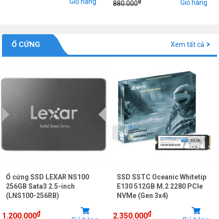
Giỏ hàng
₫
Giỏ hàng
880.000
Ổ CỨNG
Xem tất cả
Ổ cứng SSD LEXAR NS100
SSD SSTC Oceanic Whitetip
256GB Sata3 2.5-inch
E130 512GB M.2 2280 PCIe
(LNS100-256RB)
NVMe (Gen 3x4)
₫
₫
1.200.000
2.350.000