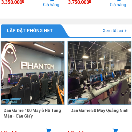
₫
₫
3.350.000
3.750.000
Giỏ hàng
Giỏ hàng
LẮP ĐẶT PHÒNG NET
Xem tất cả
Dàn Game 100 Máy ở Hồ Tùng
Dàn Game 50 Máy Quảng Ninh
Mậu - Cầu Giấy