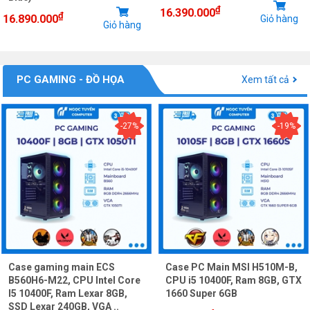
₫
16.390.000
₫
16.890.000
Giỏ hàng
Giỏ hàng
PC GAMING - ĐỒ HỌA
Xem tất cả
-27%
-19%
Case gaming main ECS
Case PC Main MSI H510M-B,
B560H6-M22, CPU Intel Core
CPU i5 10400F, Ram 8GB, GTX
I5 10400F, Ram Lexar 8GB,
1660 Super 6GB
SSD Lexar 240GB, VGA ..