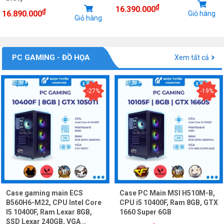
₫
16.390.000
₫
16.890.000
Giỏ hàng
Giỏ hàng
PC GAMING - ĐỒ HỌA
Xem tất cả
-27%
-19%
Case gaming main ECS
Case PC Main MSI H510M-B,
B560H6-M22, CPU Intel Core
CPU i5 10400F, Ram 8GB, GTX
I5 10400F, Ram Lexar 8GB,
1660 Super 6GB
SSD Lexar 240GB, VGA ..