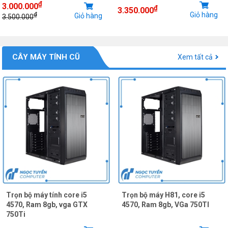
₫
3.000.000
₫
3.350.000
Giỏ hàng
₫
Giỏ hàng
3.500.000
CÂY MÁY TÍNH CŨ
Xem tất cả
Trọn bộ máy tính core i5
Trọn bộ máy H81, core i5
4570, Ram 8gb, vga GTX
4570, Ram 8gb, VGa 750TI
750Ti