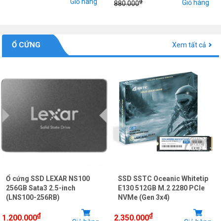
Giỏ hàng
₫
Giỏ hàng
880.000
Ổ CỨNG
Xem tất cả
Ổ cứng SSD LEXAR NS100
SSD SSTC Oceanic Whitetip
256GB Sata3 2.5-inch
E130 512GB M.2 2280 PCIe
(LNS100-256RB)
NVMe (Gen 3x4)
₫
₫
1.200.000
2.350.000