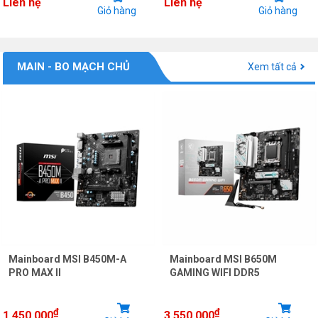
Liên hệ
Liên hệ
Giỏ hàng
Giỏ hàng
MAIN - BO MẠCH CHỦ
Xem tất cả
Mainboard MSI B450M-A
Mainboard MSI B650M
PRO MAX II
GAMING WIFI DDR5
₫
₫
1.450.000
3.550.000