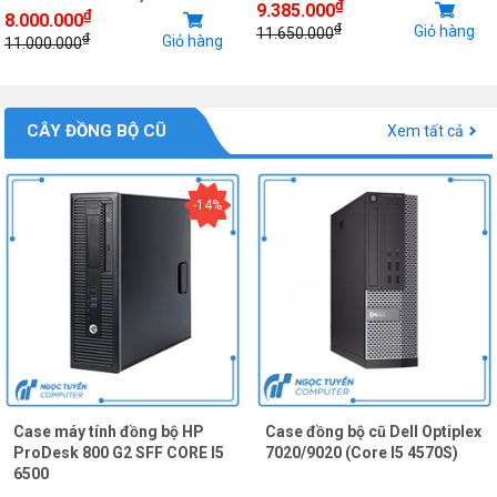
₫
9.385.000
₫
8.000.000
₫
Giỏ hàng
11.650.000
₫
Giỏ hàng
11.000.000
CÂY ĐỒNG BỘ CŨ
Xem tất cả
-14%
Case máy tính đồng bộ HP
Case đồng bộ cũ Dell Optiplex
ProDesk 800 G2 SFF CORE I5
7020/9020 (Core I5 4570S)
6500