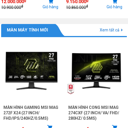
12.000.000
9.150.000
₫
₫
Giỏ hàng
Giỏ hàng
10.900.000
10.860.000
MÀN MÁY TÍNH MỚI
Xem tất cả
MÀN HÌNH GAMING MSI MAG
MÀN HÌNH CONG MSI MAG
272F X24 (27 INCH/
274CXF (27 INCH/ VA/ FHD/
FHD/IPS/240HZ/0.5MS)
280HZ/ 0.5MS)