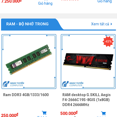
7.250.000
Giỏ hàng
Giỏ hàng
RAM - BỘ NHỚ TRONG
Xem tất cả
-43%
Ram DDR3 4GB/1333/1600
RAM desktop G.SKILL Aegis
F4-2666C19S-8GIS (1x8GB)
DDR4 2666MHz
₫
500.000
₫
250.000