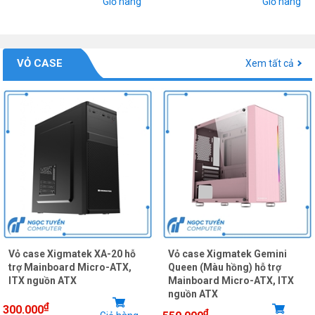
Giỏ hàng
Giỏ hàng
VỎ CASE
Xem tất cả
Vỏ case Xigmatek XA-20 hỗ
Vỏ case Xigmatek Gemini
trợ Mainboard Micro-ATX,
Queen (Màu hồng) hỗ trợ
ITX nguồn ATX
Mainboard Micro-ATX, ITX
nguồn ATX
₫
300.000
₫