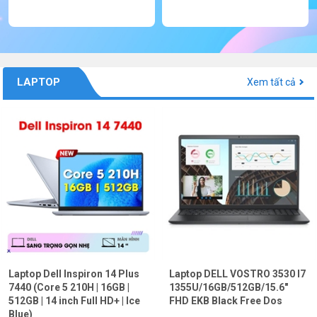
LAPTOP
Xem tất cả
Laptop Dell Inspiron 14 Plus
Laptop DELL VOSTRO 3530 I7
7440 (Core 5 210H | 16GB |
1355U/16GB/512GB/15.6"
512GB | 14 inch Full HD+ | Ice
FHD EKB Black Free Dos
Blue)