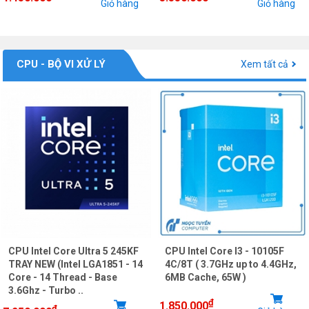
Giỏ hàng
Giỏ hàng
CPU - BỘ VI XỬ LÝ
Xem tất cả
CPU Intel Core Ultra 5 245KF
CPU Intel Core I3 - 10105F
TRAY NEW (Intel LGA1851 - 14
4C/8T ( 3.7GHz up to 4.4GHz,
Core - 14 Thread - Base
6MB Cache, 65W )
3.6Ghz - Turbo ..
₫
1.850.000
₫