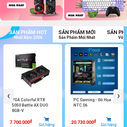
SẢN PHẨM HOT
SẢN PHẨM MỚI
SẢN PH
Nhất Năm 2026
Sản Phẩm Mới Nhất
Vô V
‹
›
VGA Colorful RTX
PC Gaming - Đồ Họa
5050 Battle AX DUO
NTC 06
8GB-V
₫
₫
7.700.000
20.730.000
Giỏ hàng
Giỏ hàng