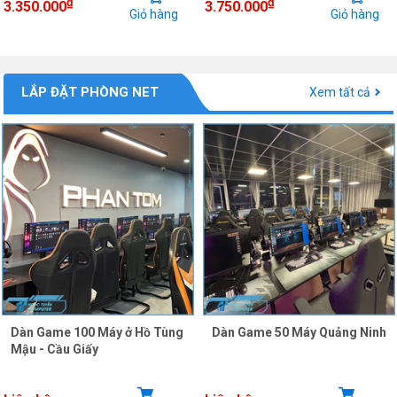
₫
₫
3.350.000
3.750.000
Giỏ hàng
Giỏ hàng
LẮP ĐẶT PHÒNG NET
Xem tất cả
Dàn Game 100 Máy ở Hồ Tùng
Dàn Game 50 Máy Quảng Ninh
Mậu - Cầu Giấy