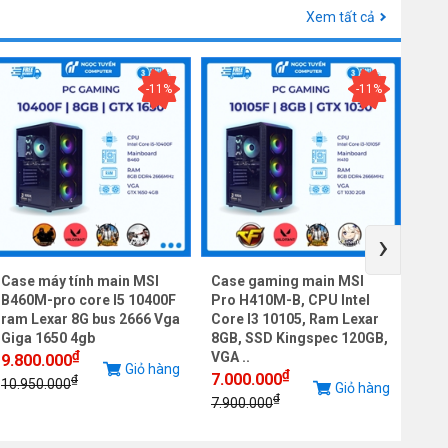
Xem tất cả
-11%
-11%
›
Case máy tính main MSI
Case gaming main MSI
Cas
B460M-pro core I5 10400F
Pro H410M-B, CPU Intel
Pro
ram Lexar 8G bus 2666 Vga
Core I3 10105, Ram Lexar
Cor
Giga 1650 4gb
8GB, SSD Kingspec 120GB,
8GB
₫
VGA ..
VGA 
9.800.000
Giỏ hàng
₫
7.000.000
7.0
₫
10.950.000
Giỏ hàng
₫
7.900.000
10.