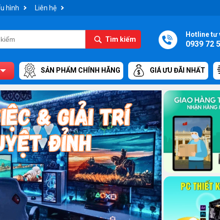
u hình
Liên hệ
Hotline tư 
Tìm kiếm
0939 72 
SẢN PHẨM CHÍNH HÃNG
GIÁ ƯU ĐÃI NHẤT