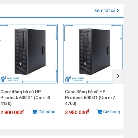
Xem tất cả
›
Case đồng bộ cũ HP
Case đồng bộ cũ HP
Cas
Prodesk 600 G1 (Core i3
Prodesk 600 G1 (Core i7
Pro
4130)
4700)
457
₫
₫
Giỏ hàng
Giỏ hàng
2.800.000
3.950.000
3.3