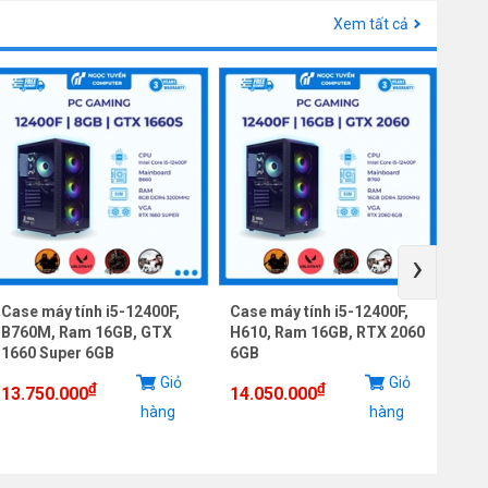
Xem tất cả
›
Case máy tính i5-12400F,
Case máy tính i5-12400F,
Cas
B760M, Ram 16GB, GTX
H610, Ram 16GB, RTX 2060
B76
1660 Super 6GB
6GB
12G
Giỏ
Giỏ
₫
₫
13.750.000
14.050.000
18.
hàng
hàng