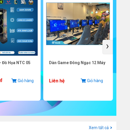
›
- Đồ Họa NTC 05
Dàn Game Đông Ngạc 12 Máy
SSD 
PCIe
₫
Liên hệ
Giỏ hàng
Giỏ hàng
3.8
Xem tất cả