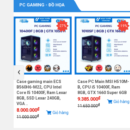
PC GAMING - ĐỒ HỌA
-9%
-27%
-19%
‹
Case gaming main ECS
Case PC Main MSI H510M-
re
B560H6-M22, CPU Intel
B, CPU i5 10400F, Ram
VGA
Core I5 10400F, Ram Lexar
8GB, GTX 1660 Super 6GB
₫
8GB, SSD Lexar 240GB,
9.385.000
Giỏ hàng
VGA ..
₫
iỏ
11.650.000
₫
8.000.000
Giỏ hàng
g
₫
11.000.000