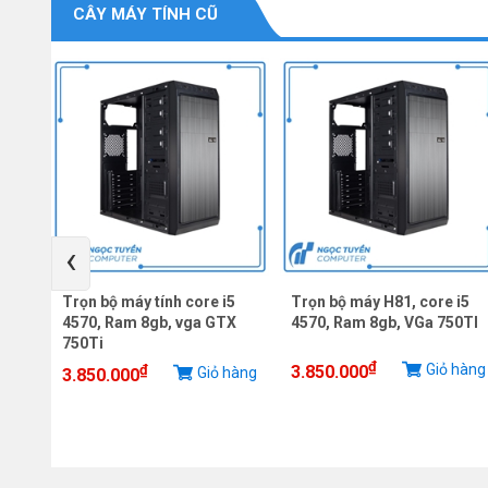
CÂY MÁY TÍNH CŨ
‹
ng
Trọn bộ máy tính core i5
Trọn bộ máy H81, core i5
 ram
4570, Ram 8gb, vga GTX
4570, Ram 8gb, VGa 750TI
750Ti
₫
Giỏ hàng
₫
3.850.000
iỏ
Giỏ hàng
3.850.000
g