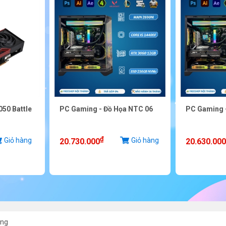
050 Battle
PC Gaming - Đồ Họa NTC 06
PC Gaming 
₫
Giỏ hàng
Giỏ hàng
20.730.000
20.630.000
ing