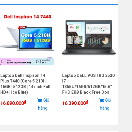
Laptop Dell Inspiron 14
Laptop DELL VOSTRO 3530
Lap
Plus 7440 (Core 5 210H |
I7
LOQ
16GB | 512GB | 14 inch Full
1355U/16GB/512GB/15.6"
7235
HD+ | Ice Blue)
FHD EKB Black Free Dos
RTX
144h
Giỏ
Giỏ
₫
₫
16.890.000
16.390.000
hàng
hàng
20.