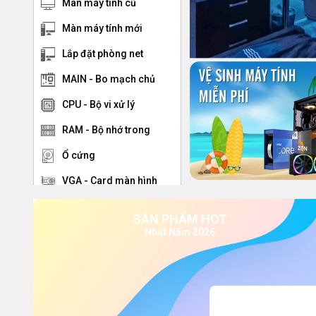
Màn máy tính cũ
Màn máy tính mới
Lắp đặt phòng net
MAIN - Bo mạch chủ
CPU - Bộ vi xử lý
RAM - Bộ nhớ trong
Ổ cứng
VGA - Card màn hình
Nguồn
SẢN PHẨM HOT
Tản nhiệt CPU
Nhất Năm 2026
Vỏ case
Bàn phím - chuột
Loa - Tai Nghe