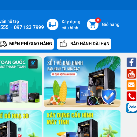
0
vấn hỗ trợ
Xây dựng
Giỏ hàng
5555
-
097 123 7999
cấu hình
MIỄN PHÍ GIAO HÀNG
BẢO HÀNH DÀI HẠN