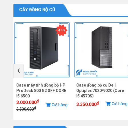
CÂY ĐỒNG BỘ CŨ
-14%
‹
te
Case máy tính đồng bộ HP
Case đồng bộ cũ Dell
ProDesk 800 G2 SFF CORE
Optiplex 7020/9020 (Core
I5 6500
I5 4570S)
₫
3.000.000
hàng
₫
Giỏ hàng
3.350.000
Giỏ hàng
₫
3.500.000