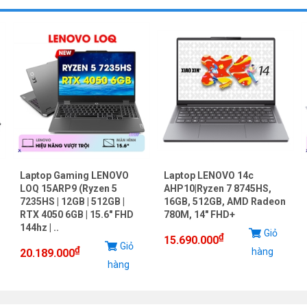
Laptop Gaming LENOVO
Laptop LENOVO 14c
LOQ 15ARP9 (Ryzen 5
AHP10|Ryzen 7 8745HS,
7235HS | 12GB | 512GB |
16GB, 512GB, AMD Radeon
RTX 4050 6GB | 15.6" FHD
780M, 14" FHD+
144hz | ..
Giỏ
₫
15.690.000
Giỏ
₫
hàng
20.189.000
hàng