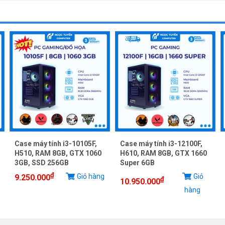
Case máy tính i3-10105F,
Case máy tính i3-12100F,
H510, RAM 8GB, GTX 1060
H610, RAM 8GB, GTX 1660
3GB, SSD 256GB
Super 6GB
₫
Giỏ hàng
Giỏ
9.250.000
₫
10.950.000
hàng