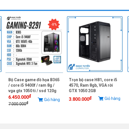
-8%
Bộ Case game đồ họa B365
Trọn bộ case H81, core i5
/ core i5 9400f / ram 8g /
4570, Ram 8gb, VGA rời
vga gtx 1050 ti / ssd 120g
GTX 1050 2GB
₫
6.450.000
₫
Giỏ hàng
3.800.000
Giỏ hàng
₫
7.000.000