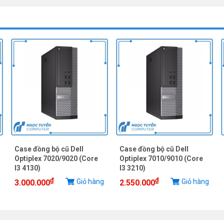
Case đồng bộ cũ Dell
Case đồng bộ cũ Dell
Optiplex 7020/9020 (Core
Optiplex 7010/9010 (Core
I3 4130)
I3 3210)
₫
₫
Giỏ hàng
Giỏ hàng
3.000.000
2.550.000