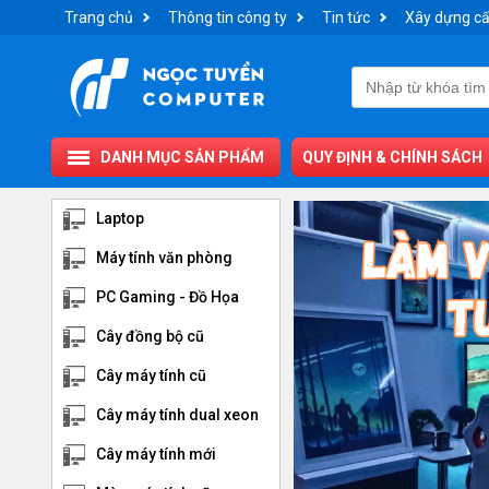
Trang chủ
Thông tin công ty
Tin tức
Xây dựng cấ
DANH MỤC SẢN PHẨM
QUY ĐỊNH & CHÍNH SÁCH
Laptop
Máy tính văn phòng
PC Gaming - Đồ Họa
Cây đồng bộ cũ
Cây máy tính cũ
Cây máy tính dual xeon
Cây máy tính mới