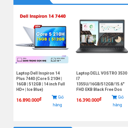
Laptop Dell Inspiron 14
Laptop DELL VOSTRO 3530
,
Plus 7440 (Core 5 210H |
I7
deon
16GB | 512GB | 14 inch Full
1355U/16GB/512GB/15.6"
HD+ | Ice Blue)
FHD EKB Black Free Dos
iỏ
Giỏ
Giỏ
₫
₫
16.890.000
16.390.000
g
hàng
hàng