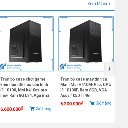
Xem tất cả
›
Trọn bộ case chơi game
Trọn bộ case máy tính cũ
Cas
kiêm làm đồ hoạ cấu hình
Main Msi H410M-Pro, CPU
Mai
i3 10100, Msi h410m-pro
I3 10100F, Ram 8GB, VGA
CPU
new, Ram 8G Dr4, Vga msi
Asus 1050Ti 4G
SSD
..
₫
Giỏ hàng
6.300.000
5.3
₫
Giỏ hàng
6.600.000