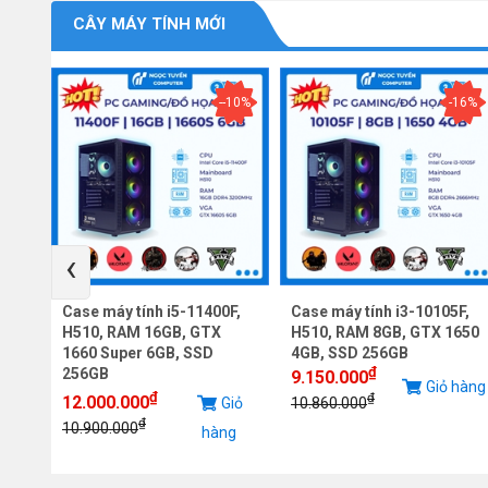
CÂY MÁY TÍNH MỚI
--10%
-16%
‹
F,
Case máy tính i5-11400F,
Case máy tính i3-10105F,
2060
H510, RAM 16GB, GTX
H510, RAM 8GB, GTX 1650
1660 Super 6GB, SSD
4GB, SSD 256GB
₫
256GB
9.150.000
iỏ
Giỏ hàng
₫
₫
12.000.000
Giỏ
10.860.000
g
₫
10.900.000
hàng