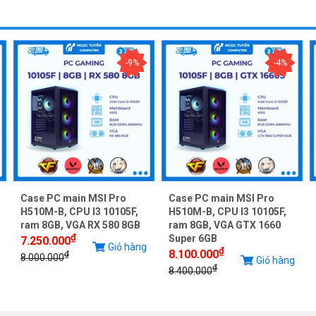
-9%
-4%
Case PC main MSI Pro
Case PC main MSI Pro
H510M-B, CPU I3 10105F,
H510M-B, CPU I3 10105F,
ram 8GB, VGA RX 580 8GB
ram 8GB, VGA GTX 1660
₫
Super 6GB
7.250.000
Giỏ hàng
₫
8.100.000
₫
8.000.000
Giỏ hàng
₫
8.400.000