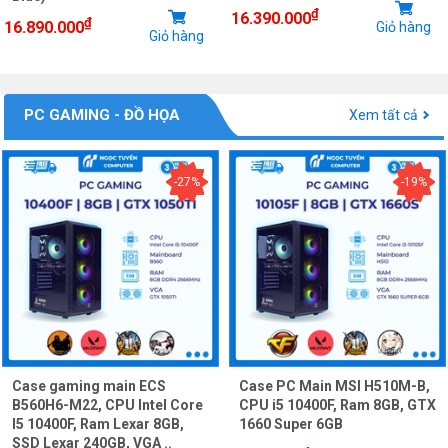
₫
16.390.000
₫
16.890.000
Giỏ hàng
Giỏ hàng
PC GAMING - ĐỒ HỌA
Xem tất cả
-27%
-19%
Case gaming main ECS
Case PC Main MSI H510M-B,
B560H6-M22, CPU Intel Core
CPU i5 10400F, Ram 8GB, GTX
I5 10400F, Ram Lexar 8GB,
1660 Super 6GB
SSD Lexar 240GB, VGA ..