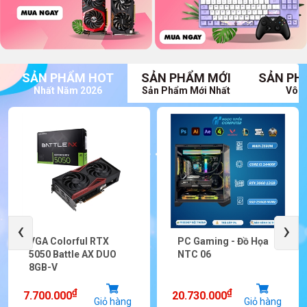
SẢN PHẨM HOT
SẢN PHẨM MỚI
SẢN PH
Nhất Năm 2026
Sản Phẩm Mới Nhất
Vô V
‹
›
VGA Colorful RTX
PC Gaming - Đồ Họa
5050 Battle AX DUO
NTC 06
8GB-V
₫
₫
7.700.000
20.730.000
Giỏ hàng
Giỏ hàng