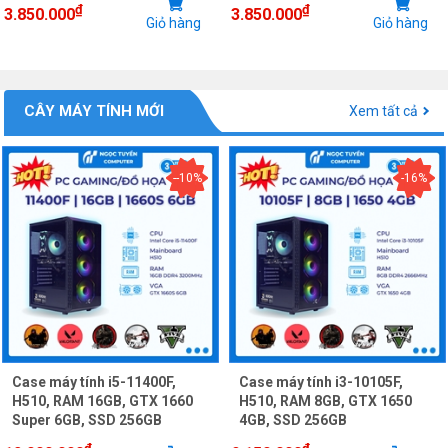
₫
₫
3.850.000
3.850.000
Giỏ hàng
Giỏ hàng
CÂY MÁY TÍNH MỚI
Xem tất cả
--10%
-16%
Case máy tính i5-11400F,
Case máy tính i3-10105F,
H510, RAM 16GB, GTX 1660
H510, RAM 8GB, GTX 1650
Super 6GB, SSD 256GB
4GB, SSD 256GB
₫
₫