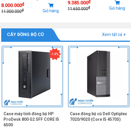
₫
9.385.000
₫
8.000.000
₫
Giỏ hàng
11.650.000
₫
Giỏ hàng
11.000.000
CÂY ĐỒNG BỘ CŨ
Xem tất cả
-14%
Case máy tính đồng bộ HP
Case đồng bộ cũ Dell Optiplex
ProDesk 800 G2 SFF CORE I5
7020/9020 (Core I5 4570S)
6500