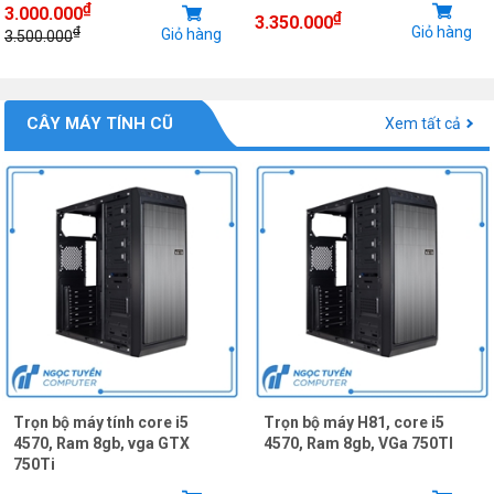
₫
3.000.000
₫
3.350.000
Giỏ hàng
₫
Giỏ hàng
3.500.000
CÂY MÁY TÍNH CŨ
Xem tất cả
Trọn bộ máy tính core i5
Trọn bộ máy H81, core i5
4570, Ram 8gb, vga GTX
4570, Ram 8gb, VGa 750TI
750Ti