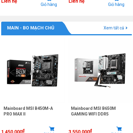
Liên hệ
Liên hệ
Giỏ hàng
Giỏ hàng
MAIN - BO MẠCH CHỦ
Xem tất cả
Mainboard MSI B450M-A
Mainboard MSI B650M
PRO MAX II
GAMING WIFI DDR5
₫
₫
1.450.000
3.550.000