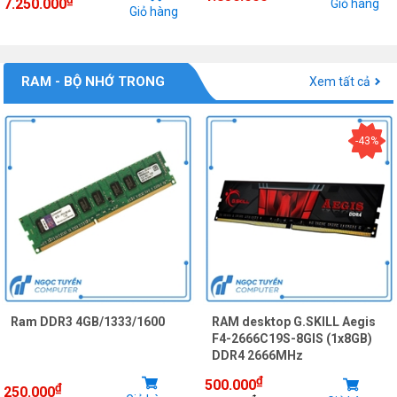
7.250.000
Giỏ hàng
Giỏ hàng
RAM - BỘ NHỚ TRONG
Xem tất cả
-43%
Ram DDR3 4GB/1333/1600
RAM desktop G.SKILL Aegis
F4-2666C19S-8GIS (1x8GB)
DDR4 2666MHz
₫
500.000
₫
250.000