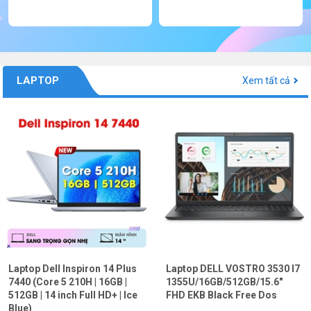
LAPTOP
Xem tất cả
Laptop Dell Inspiron 14 Plus
Laptop DELL VOSTRO 3530 I7
7440 (Core 5 210H | 16GB |
1355U/16GB/512GB/15.6"
512GB | 14 inch Full HD+ | Ice
FHD EKB Black Free Dos
Blue)