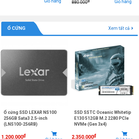
Giỏ hàng
₫
Giỏ hàng
880.000
Ổ CỨNG
Xem tất cả
Ổ cứng SSD LEXAR NS100
SSD SSTC Oceanic Whitetip
256GB Sata3 2.5-inch
E130 512GB M.2 2280 PCIe
(LNS100-256RB)
NVMe (Gen 3x4)
₫
₫
1.200.000
2.350.000