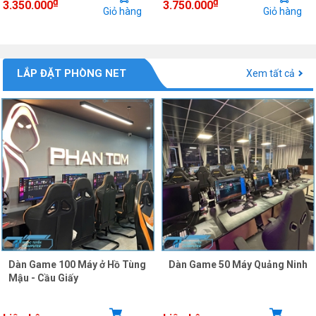
₫
₫
3.350.000
3.750.000
Giỏ hàng
Giỏ hàng
LẮP ĐẶT PHÒNG NET
Xem tất cả
Dàn Game 100 Máy ở Hồ Tùng
Dàn Game 50 Máy Quảng Ninh
Mậu - Cầu Giấy