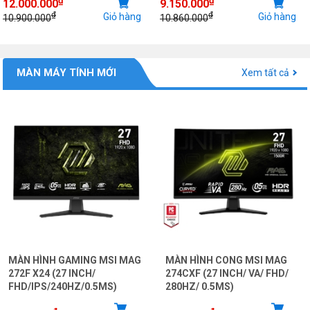
12.000.000
9.150.000
₫
₫
Giỏ hàng
Giỏ hàng
10.900.000
10.860.000
MÀN MÁY TÍNH MỚI
Xem tất cả
MÀN HÌNH GAMING MSI MAG
MÀN HÌNH CONG MSI MAG
272F X24 (27 INCH/
274CXF (27 INCH/ VA/ FHD/
FHD/IPS/240HZ/0.5MS)
280HZ/ 0.5MS)