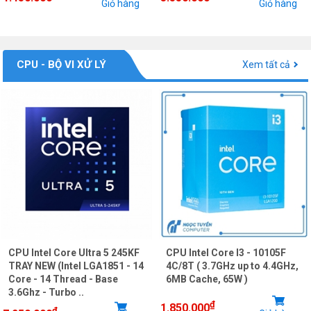
Giỏ hàng
Giỏ hàng
CPU - BỘ VI XỬ LÝ
Xem tất cả
CPU Intel Core Ultra 5 245KF
CPU Intel Core I3 - 10105F
TRAY NEW (Intel LGA1851 - 14
4C/8T ( 3.7GHz up to 4.4GHz,
Core - 14 Thread - Base
6MB Cache, 65W )
3.6Ghz - Turbo ..
₫
1.850.000
₫