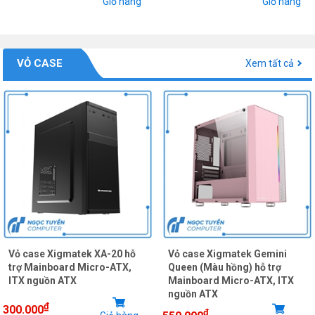
Giỏ hàng
Giỏ hàng
VỎ CASE
Xem tất cả
Vỏ case Xigmatek XA-20 hỗ
Vỏ case Xigmatek Gemini
trợ Mainboard Micro-ATX,
Queen (Màu hồng) hỗ trợ
ITX nguồn ATX
Mainboard Micro-ATX, ITX
nguồn ATX
₫
300.000
₫