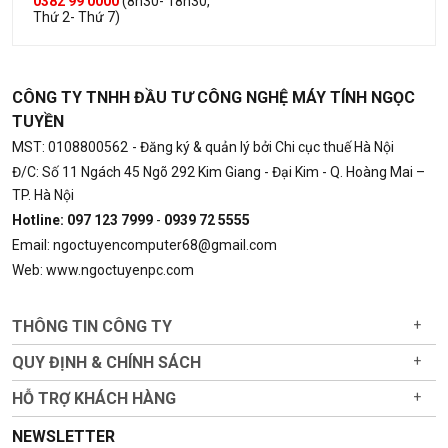
0382 99 0000
(8h30- 18h30,
Thứ 2- Thứ 7)
CÔNG TY TNHH ĐẦU TƯ CÔNG NGHỆ MÁY TÍNH NGỌC
TUYỀN
MST: 0108800562
- Đăng ký & quản lý bởi Chi cục thuế Hà Nội
Đ/C: Số 11 Ngách 45 Ngõ 292 Kim Giang - Đại Kim - Q. Hoàng Mai –
TP. Hà Nội
Hotline: 097 123 7999
-
0939 72 5555
Email: ngoctuyencomputer68@gmail.com
Web: www.ngoctuyenpc.com
THÔNG TIN CÔNG TY
+
QUY ĐỊNH & CHÍNH SÁCH
+
HỖ TRỢ KHÁCH HÀNG
+
NEWSLETTER