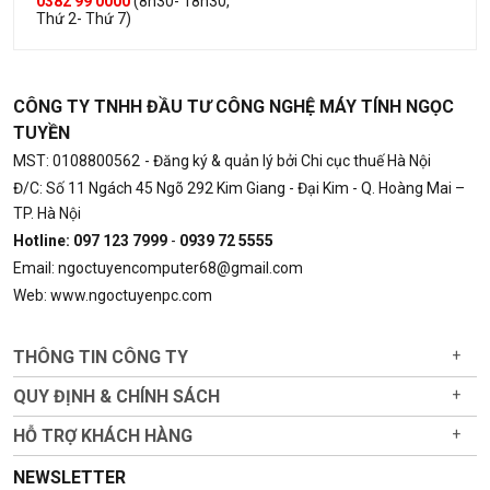
0382 99 0000
(8h30- 18h30,
Thứ 2- Thứ 7)
CÔNG TY TNHH ĐẦU TƯ CÔNG NGHỆ MÁY TÍNH NGỌC
TUYỀN
MST: 0108800562
- Đăng ký & quản lý bởi Chi cục thuế Hà Nội
Đ/C: Số 11 Ngách 45 Ngõ 292 Kim Giang - Đại Kim - Q. Hoàng Mai –
TP. Hà Nội
Hotline: 097 123 7999
-
0939 72 5555
Email: ngoctuyencomputer68@gmail.com
Web: www.ngoctuyenpc.com
THÔNG TIN CÔNG TY
+
QUY ĐỊNH & CHÍNH SÁCH
+
HỖ TRỢ KHÁCH HÀNG
+
NEWSLETTER