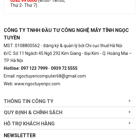
0382 99 0000
(8h30- 18h30,
Thứ 2- Thứ 7)
CÔNG TY TNHH ĐẦU TƯ CÔNG NGHỆ MÁY TÍNH NGỌC
TUYỀN
MST: 0108800562
- Đăng ký & quản lý bởi Chi cục thuế Hà Nội
Đ/C: Số 11 Ngách 45 Ngõ 292 Kim Giang - Đại Kim - Q. Hoàng Mai –
TP. Hà Nội
Hotline: 097 123 7999
-
0939 72 5555
Email: ngoctuyencomputer68@gmail.com
Web: www.ngoctuyenpc.com
THÔNG TIN CÔNG TY
+
QUY ĐỊNH & CHÍNH SÁCH
+
HỖ TRỢ KHÁCH HÀNG
+
NEWSLETTER