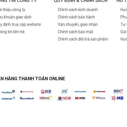
NG TIN CÔNG TY
QUY ĐỊNH & CHÍNH SÁCH
HỖ 
ới thiệu công ty
Chính sách kinh doanh
Hướ
ều khoản giao dịch
Chính sách bảo hành
Phư
y định truy cập website
Vận chuyển, giao nhận
Tư 
ông tin liên hệ
Chính sách bảo mật
Gửi
Chính sách đổi trả sản phẩm
Hướ
N HÀNG THANH TOÁN ONLINE