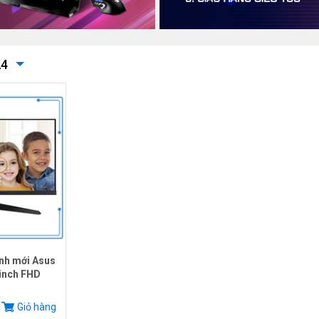
24
ính mới Asus
inch FHD
Giỏ hàng