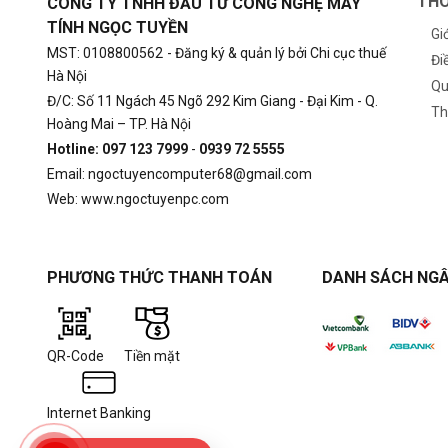
THÔ
CÔNG TY TNHH ĐẦU TƯ CÔNG NGHỆ MÁY
TÍNH NGỌC TUYỀN
Gi
MST: 0108800562
- Đăng ký & quản lý bởi Chi cục thuế
Đi
Hà Nội
Qu
Đ/C: Số 11 Ngách 45 Ngõ 292 Kim Giang - Đại Kim - Q.
Th
Hoàng Mai – TP. Hà Nội
Hotline: 097 123 7999
-
0939 72 5555
Email: ngoctuyencomputer68@gmail.com
Web: www.ngoctuyenpc.com
PHƯƠNG THỨC THANH TOÁN
DANH SÁCH NGÂ
QR-Code
Tiền mặt
Internet Banking