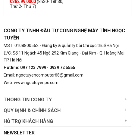
0382 99 0000
(8h30- 18h30,
Thứ 2- Thứ 7)
CÔNG TY TNHH ĐẦU TƯ CÔNG NGHỆ MÁY TÍNH NGỌC
TUYỀN
MST: 0108800562
- Đăng ký & quản lý bởi Chi cục thuế Hà Nội
Đ/C: Số 11 Ngách 45 Ngõ 292 Kim Giang - Đại Kim - Q. Hoàng Mai –
TP. Hà Nội
Hotline: 097 123 7999
-
0939 72 5555
Email: ngoctuyencomputer68@gmail.com
Web: www.ngoctuyenpc.com
THÔNG TIN CÔNG TY
+
QUY ĐỊNH & CHÍNH SÁCH
+
HỖ TRỢ KHÁCH HÀNG
+
NEWSLETTER