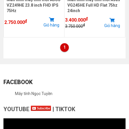
VZ249HE 23.8 inch FHD IPS
VG245HE Full HD Flat 75hz
75Hz
24inch
₫
3.400.000
₫
2.750.000
Giỏ hàng
₫
Giỏ hàng
3.750.000
1
FACEBOOK
Máy tính Ngọc Tuyền
YOUTUBE
|
TIKTOK