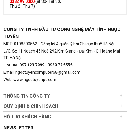
0382 99 0000
(8h30- 18h30,
Thứ 2- Thứ 7)
CÔNG TY TNHH ĐẦU TƯ CÔNG NGHỆ MÁY TÍNH NGỌC
TUYỀN
MST: 0108800562
- Đăng ký & quản lý bởi Chi cục thuế Hà Nội
Đ/C: Số 11 Ngách 45 Ngõ 292 Kim Giang - Đại Kim - Q. Hoàng Mai –
TP. Hà Nội
Hotline: 097 123 7999
-
0939 72 5555
Email: ngoctuyencomputer68@gmail.com
Web: www.ngoctuyenpc.com
THÔNG TIN CÔNG TY
+
QUY ĐỊNH & CHÍNH SÁCH
+
HỖ TRỢ KHÁCH HÀNG
+
NEWSLETTER