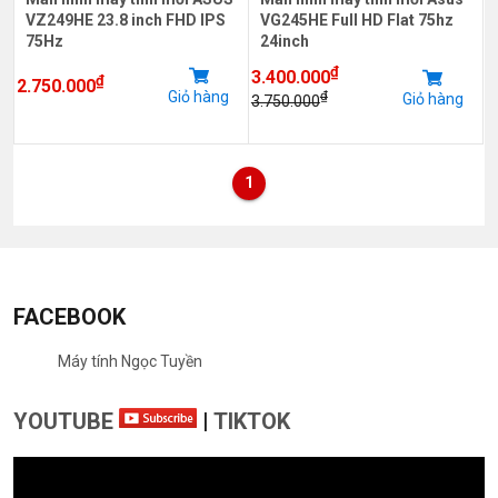
VZ249HE 23.8 inch FHD IPS
VG245HE Full HD Flat 75hz
75Hz
24inch
₫
3.400.000
₫
2.750.000
Giỏ hàng
₫
Giỏ hàng
3.750.000
1
FACEBOOK
Máy tính Ngọc Tuyền
YOUTUBE
|
TIKTOK