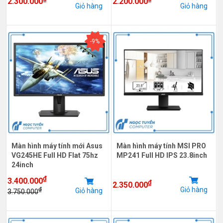
2.300.000
2.200.000
Giỏ hàng
Giỏ hàng
-9%
Màn hình máy tính mới Asus
Màn hình máy tính MSI PRO
VG245HE Full HD Flat 75hz
MP241 Full HD IPS 23.8inch
24inch
₫
3.400.000
₫
2.350.000
Giỏ hàng
₫
Giỏ hàng
3.750.000