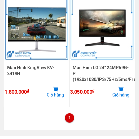
Màn Hình KingView KV-
Màn Hình LG 24" 24MP59G-
2419H
P
(1920x1080/IPS/75Hz/5ms/Free
₫
₫
1.800.000
3.050.000
Giỏ hàng
Giỏ hàng
1