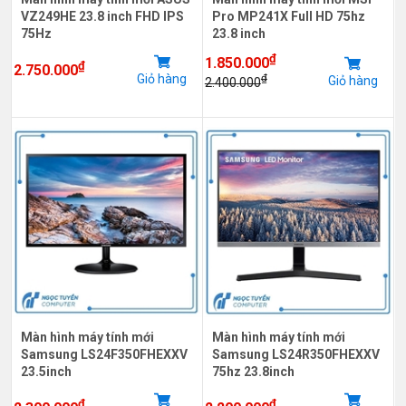
VZ249HE 23.8 inch FHD IPS
Pro MP241X Full HD 75hz
75Hz
23.8 inch
₫
1.850.000
₫
2.750.000
Giỏ hàng
₫
Giỏ hàng
2.400.000
Màn hình máy tính mới
Màn hình máy tính mới
Samsung LS24F350FHEXXV
Samsung LS24R350FHEXXV
23.5inch
75hz 23.8inch
₫
₫