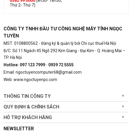
0382 99 0000
(8h30- 18h30,
Thứ 2- Thứ 7)
CÔNG TY TNHH ĐẦU TƯ CÔNG NGHỆ MÁY TÍNH NGỌC
TUYỀN
MST: 0108800562
- Đăng ký & quản lý bởi Chi cục thuế Hà Nội
Đ/C: Số 11 Ngách 45 Ngõ 292 Kim Giang - Đại Kim - Q. Hoàng Mai –
TP. Hà Nội
Hotline: 097 123 7999
-
0939 72 5555
Email: ngoctuyencomputer68@gmail.com
Web: www.ngoctuyenpc.com
THÔNG TIN CÔNG TY
+
QUY ĐỊNH & CHÍNH SÁCH
+
HỖ TRỢ KHÁCH HÀNG
+
NEWSLETTER