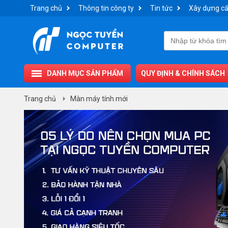
Trang chủ
Thông tin công ty
Tin tức
Xây dựng cấ
DANH MỤC SẢN PHẨM
QUY ĐỊNH & CHÍNH SÁCH
Trang chủ
Màn máy tính mới