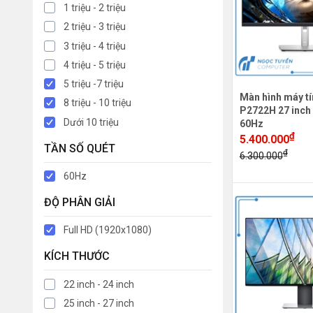
1 triệu - 2 triệu
2 triệu - 3 triệu
3 triệu - 4 triệu
4 triệu - 5 triệu
5 triệu -7 triệu
Màn hình máy tí
8 triệu - 10 triệu
P2722H 27 inch
Dưới 10 triệu
60Hz
₫
5.400.000
TẦN SỐ QUÉT
₫
6.300.000
60Hz
ĐỘ PHÂN GIẢI
Full HD (1920x1080)
KÍCH THƯỚC
22 inch - 24 inch
25 inch - 27 inch