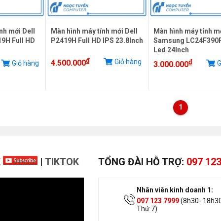
nh mới Dell
Màn hình máy tính mới Dell
Màn hình máy tính m
19H Full HD
P2419H Full HD IPS 23.8Inch
Samsung LC24F390
Led 24Inch
₫
Giỏ hàng
₫
4.500.000
Giỏ hàng
G
3.000.000
1
E
|
TIKTOK
TỔNG ĐÀI HỖ TRỢ:
097 123
Nhân viên kinh doanh 1:
097 123 7999
(8h30- 18h30
Thứ 7)