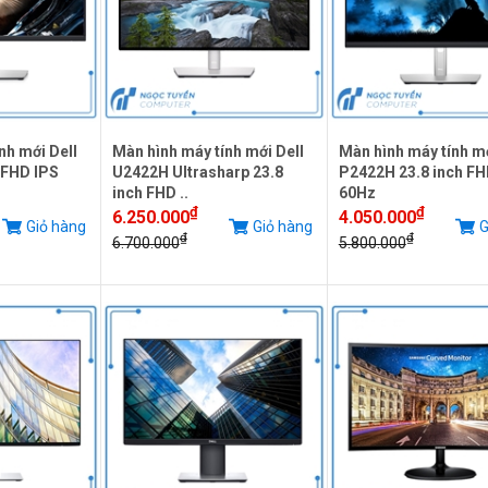
nh mới Dell
Màn hình máy tính mới Dell
Màn hình máy tính mớ
 FHD IPS
U2422H Ultrasharp 23.8
P2422H 23.8 inch FH
inch FHD ..
60Hz
₫
₫
6.250.000
4.050.000
Giỏ hàng
Giỏ hàng
G
₫
₫
6.700.000
5.800.000