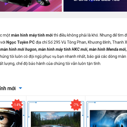
ợc một
màn hình máy tính mới
thì điều không phải là khó. Nhưng để tìm đ
 với
Ngọc Tuyền PC
địa chỉ Số 295 Vũ Tông Phan, Khương Đình, Thanh Xu
, màn hình mới hugon, màn hình máy tính HKC mới, màn hình Menda mới
Chúng tôi luôn có đội ngũ phục vụ bạn nhanh nhất, báo giá các dòng màn 
t lượng, chế độ bảo hành của chúng tôi vẫn luôn tận tình.
ính mới
-14%
-7%