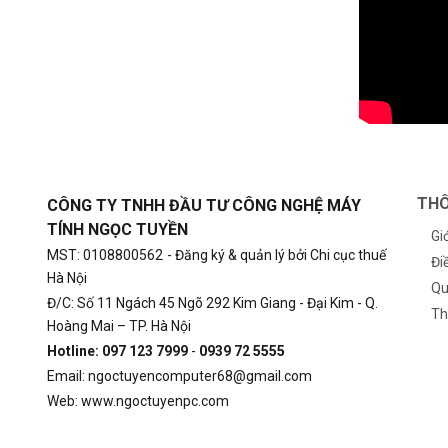
THÔ
CÔNG TY TNHH ĐẦU TƯ CÔNG NGHỆ MÁY
TÍNH NGỌC TUYỀN
Gi
MST: 0108800562
- Đăng ký & quản lý bởi Chi cục thuế
Đi
Hà Nội
Qu
Đ/C: Số 11 Ngách 45 Ngõ 292 Kim Giang - Đại Kim - Q.
Th
Hoàng Mai – TP. Hà Nội
Hotline: 097 123 7999
-
0939 72 5555
Email: ngoctuyencomputer68@gmail.com
Web: www.ngoctuyenpc.com