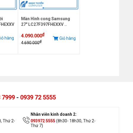
ới
Màn Hình cong Samsung
FHEXXV
27" LC27F397FHEXXV ..
₫
4.090.000
iỏ hàng
Giỏ hàng
₫
4.690.000
 7999
-
0939 72 5555
Nhân viên kinh doanh 2:
, Thứ 2-
093972 5555
(8h30- 18h30, Thứ 2-
Thứ 7)