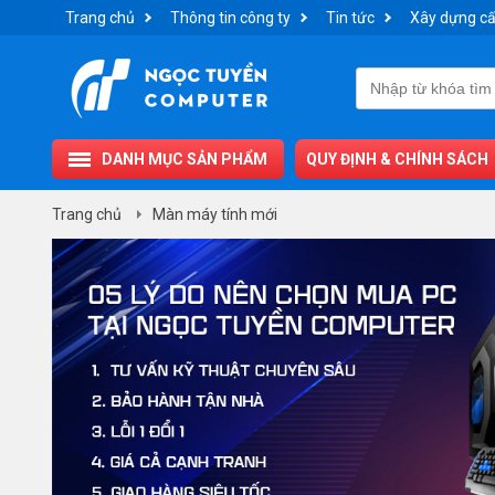
Trang chủ
Thông tin công ty
Tin tức
Xây dựng cấ
DANH MỤC SẢN PHẨM
QUY ĐỊNH & CHÍNH SÁCH
Trang chủ
Màn máy tính mới