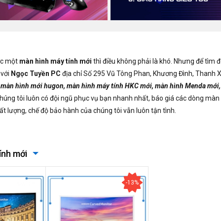
ợc một
màn hình máy tính mới
thì điều không phải là khó. Nhưng để tìm đ
 với
Ngọc Tuyền PC
địa chỉ Số 295 Vũ Tông Phan, Khương Đình, Thanh Xu
, màn hình mới hugon, màn hình máy tính HKC mới, màn hình Menda mới
Chúng tôi luôn có đội ngũ phục vụ bạn nhanh nhất, báo giá các dòng màn 
t lượng, chế độ bảo hành của chúng tôi vẫn luôn tận tình.
ính mới
-13%