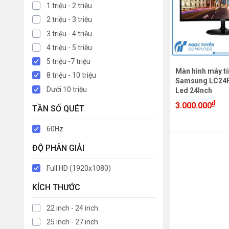
1 triệu - 2 triệu
2 triệu - 3 triệu
3 triệu - 4 triệu
4 triệu - 5 triệu
5 triệu -7 triệu
Màn hình máy tí
8 triệu - 10 triệu
Samsung LC24
Dưới 10 triệu
Led 24Inch
₫
3.000.000
TẦN SỐ QUÉT
60Hz
ĐỘ PHÂN GIẢI
Full HD (1920x1080)
KÍCH THƯỚC
22 inch - 24 inch
25 inch - 27 inch