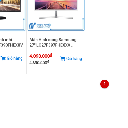
nh mới
Màn Hình cong Samsung
F390FHEXXV
27" LC27F397FHEXXV ..
₫
4.090.000
Giỏ hàng
Giỏ hàng
₫
4.690.000
1