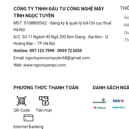
THÔ
CÔNG TY TNHH ĐẦU TƯ CÔNG NGHỆ MÁY
TÍNH NGỌC TUYỀN
Gi
MST: 0108800562
- Đăng ký & quản lý bởi Chi cục thuế
Đi
Hà Nội
Qu
Đ/C: Số 11 Ngách 45 Ngõ 292 Kim Giang - Đại Kim - Q.
Th
Hoàng Mai – TP. Hà Nội
Hotline: 097 123 7999
-
0939 72 5555
Email: ngoctuyencomputer68@gmail.com
Web: www.ngoctuyenpc.com
PHƯƠNG THỨC THANH TOÁN
DANH SÁCH NGÂ
QR-Code
Tiền mặt
Internet Banking