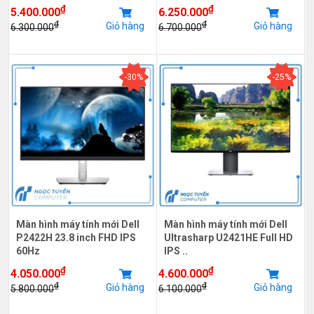
₫
₫
5.400.000
6.250.000
₫
₫
Giỏ hàng
Giỏ hàng
6.300.000
6.700.000
-30%
-25%
Màn hình máy tính mới Dell
Màn hình máy tính mới Dell
P2422H 23.8 inch FHD IPS
Ultrasharp U2421HE Full HD
60Hz
IPS ..
₫
₫
4.050.000
4.600.000
₫
₫
Giỏ hàng
Giỏ hàng
5.800.000
6.100.000