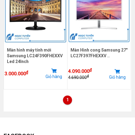
Màn hình máy tính mới
Màn Hình cong Samsung 27"
Samsung LC24F390FHEXXV
LC27F397FHEXXV ..
Led 24Inch
₫
4.090.000
₫
3.000.000
Giỏ hàng
₫
Giỏ hàng
4.690.000
1