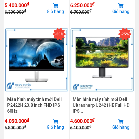
₫
₫
5.400.000
6.250.000
₫
₫
Giỏ hàng
Giỏ hàng
6.300.000
6.700.000
-30%
-25%
Màn hình máy tính mới Dell
Màn hình máy tính mới Dell
P2422H 23.8 inch FHD IPS
Ultrasharp U2421HE Full HD
60Hz
IPS ..
₫
₫
4.050.000
4.600.000
₫
₫
Giỏ hàng
Giỏ hàng
5.800.000
6.100.000