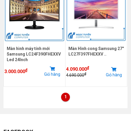
Màn hình máy tính mới
Màn Hình cong Samsung 27"
Samsung LC24F390FHEXXV
LC27F397FHEXXV ..
Led 24Inch
₫
4.090.000
₫
3.000.000
Giỏ hàng
₫
Giỏ hàng
4.690.000
1