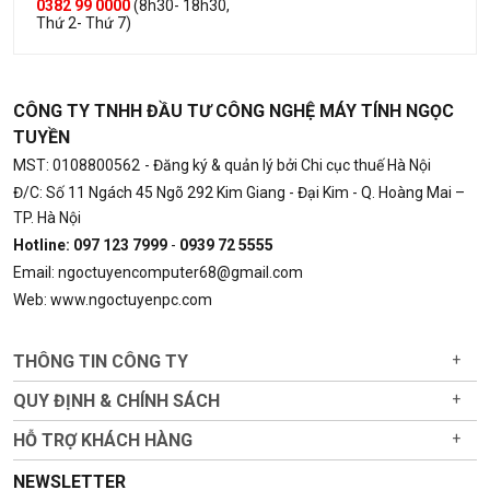
0382 99 0000
(8h30- 18h30,
Thứ 2- Thứ 7)
CÔNG TY TNHH ĐẦU TƯ CÔNG NGHỆ MÁY TÍNH NGỌC
TUYỀN
MST: 0108800562
- Đăng ký & quản lý bởi Chi cục thuế Hà Nội
Đ/C: Số 11 Ngách 45 Ngõ 292 Kim Giang - Đại Kim - Q. Hoàng Mai –
TP. Hà Nội
Hotline: 097 123 7999
-
0939 72 5555
Email: ngoctuyencomputer68@gmail.com
Web: www.ngoctuyenpc.com
THÔNG TIN CÔNG TY
+
QUY ĐỊNH & CHÍNH SÁCH
+
HỖ TRỢ KHÁCH HÀNG
+
NEWSLETTER