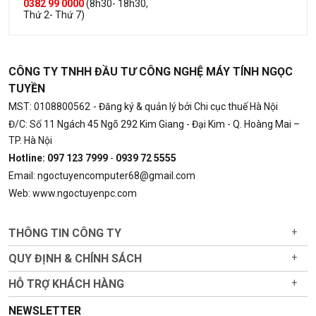
0382 99 0000
(8h30- 18h30,
Thứ 2- Thứ 7)
CÔNG TY TNHH ĐẦU TƯ CÔNG NGHỆ MÁY TÍNH NGỌC
TUYỀN
MST: 0108800562
- Đăng ký & quản lý bởi Chi cục thuế Hà Nội
Đ/C: Số 11 Ngách 45 Ngõ 292 Kim Giang - Đại Kim - Q. Hoàng Mai –
TP. Hà Nội
Hotline: 097 123 7999
-
0939 72 5555
Email: ngoctuyencomputer68@gmail.com
Web: www.ngoctuyenpc.com
THÔNG TIN CÔNG TY
+
QUY ĐỊNH & CHÍNH SÁCH
+
HỖ TRỢ KHÁCH HÀNG
+
NEWSLETTER