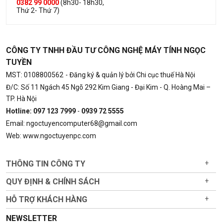
0382 99 0000
(8h30- 18h30,
Thứ 2- Thứ 7)
CÔNG TY TNHH ĐẦU TƯ CÔNG NGHỆ MÁY TÍNH NGỌC
TUYỀN
MST: 0108800562
- Đăng ký & quản lý bởi Chi cục thuế Hà Nội
Đ/C: Số 11 Ngách 45 Ngõ 292 Kim Giang - Đại Kim - Q. Hoàng Mai –
TP. Hà Nội
Hotline: 097 123 7999
-
0939 72 5555
Email: ngoctuyencomputer68@gmail.com
Web: www.ngoctuyenpc.com
THÔNG TIN CÔNG TY
+
QUY ĐỊNH & CHÍNH SÁCH
+
HỖ TRỢ KHÁCH HÀNG
+
NEWSLETTER