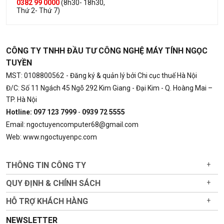
0382 99 0000
(8h30- 18h30,
Thứ 2- Thứ 7)
CÔNG TY TNHH ĐẦU TƯ CÔNG NGHỆ MÁY TÍNH NGỌC
TUYỀN
MST: 0108800562
- Đăng ký & quản lý bởi Chi cục thuế Hà Nội
Đ/C: Số 11 Ngách 45 Ngõ 292 Kim Giang - Đại Kim - Q. Hoàng Mai –
TP. Hà Nội
Hotline: 097 123 7999
-
0939 72 5555
Email: ngoctuyencomputer68@gmail.com
Web: www.ngoctuyenpc.com
THÔNG TIN CÔNG TY
+
QUY ĐỊNH & CHÍNH SÁCH
+
HỖ TRỢ KHÁCH HÀNG
+
NEWSLETTER