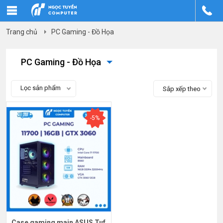
Trang chủ
PC Gaming - Đồ Họa
PC Gaming - Đồ Họa
Lọc sản phẩm
Sắp xếp theo
-5%
Case gaming main ASUS Tuf