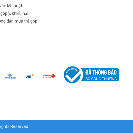
vấn kỹ thuật
 góp ý, khiếu nại
ng dẫn mua trả góp
ghts Reserved.