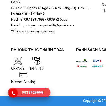
Hà Nội
Qu
Đ/C: Số 11 Ngách 45 Ngõ 292 Kim Giang - Đại Kim - Q.
Th
Hoàng Mai – TP. Hà Nội
Hotline: 097 123 7999
-
0939 72 5555
Email: ngoctuyencomputer68@gmail.com
Web: www.ngoctuyenpc.com
PHƯƠNG THỨC THANH TOÁN
DANH SÁCH NGÂ
QR-Code
Tiền mặt
Internet Banking
0939725555
Copyright © 2