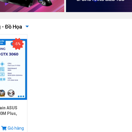
 - Đồ Họa
-5%
ain ASUS
0M Plus,
.
Giỏ hàng