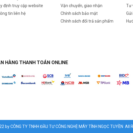
y định truy cập website
Vận chuyển, giao nhận
Tư 
ông tin liên hệ
Chính sách bảo mật
Gửi
Chính sách đổi trả sản phẩm
Hướ
N HÀNG THANH TOÁN ONLINE
022 by CÔNG TY TNHH ĐẦU TƯ CÔNG NGHỆ MÁY TÍNH NGỌC TUYỀN All Ri