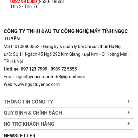
0382 99 0000
(8h30- 18h30,
Thứ 2- Thứ 7)
CÔNG TY TNHH ĐẦU TƯ CÔNG NGHỆ MÁY TÍNH NGỌC
TUYỀN
MST: 0108800562
- Đăng ký & quản lý bởi Chi cục thuế Hà Nội
Đ/C: Số 11 Ngách 45 Ngõ 292 Kim Giang - Đại Kim - Q. Hoàng Mai –
TP. Hà Nội
Hotline: 097 123 7999
-
0939 72 5555
Email: ngoctuyencomputer68@gmail.com
Web: www.ngoctuyenpc.com
THÔNG TIN CÔNG TY
+
QUY ĐỊNH & CHÍNH SÁCH
+
HỖ TRỢ KHÁCH HÀNG
+
NEWSLETTER