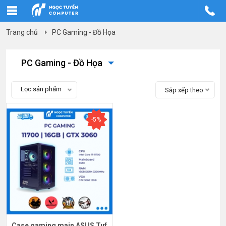
Trang chủ
PC Gaming - Đồ Họa
PC Gaming - Đồ Họa
Lọc sản phẩm
Sắp xếp theo
-5%
Case gaming main ASUS Tuf