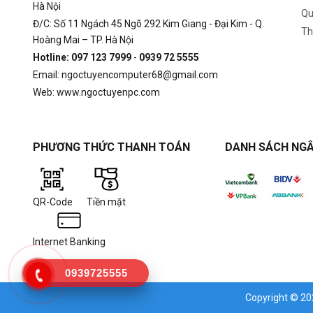
Hà Nội
Qu
Đ/C: Số 11 Ngách 45 Ngõ 292 Kim Giang - Đại Kim - Q.
Th
Hoàng Mai – TP. Hà Nội
Hotline: 097 123 7999
-
0939 72 5555
Email: ngoctuyencomputer68@gmail.com
Web: www.ngoctuyenpc.com
PHƯƠNG THỨC THANH TOÁN
DANH SÁCH NGÂ
QR-Code
Tiền mặt
Internet Banking
0939725555
Copyright © 2