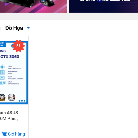
 - Đồ Họa
-5%
ain ASUS
0M Plus,
.
Giỏ hàng