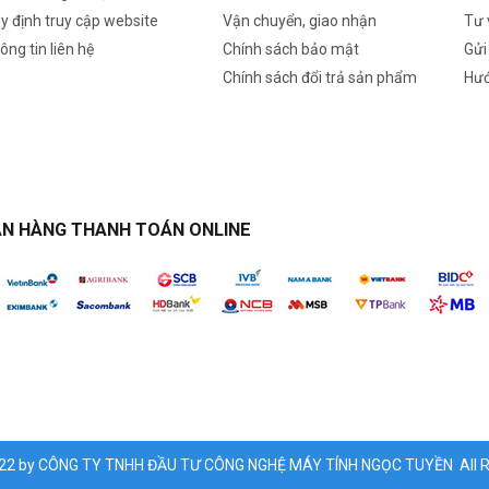
y định truy cập website
Vận chuyển, giao nhận
Tư 
ông tin liên hệ
Chính sách bảo mật
Gửi
Chính sách đổi trả sản phẩm
Hướ
N HÀNG THANH TOÁN ONLINE
022 by CÔNG TY TNHH ĐẦU TƯ CÔNG NGHỆ MÁY TÍNH NGỌC TUYỀN All Ri