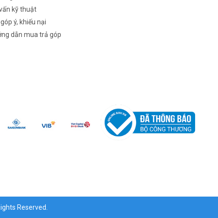
vấn kỹ thuật
 góp ý, khiếu nại
ng dẫn mua trả góp
ghts Reserved.