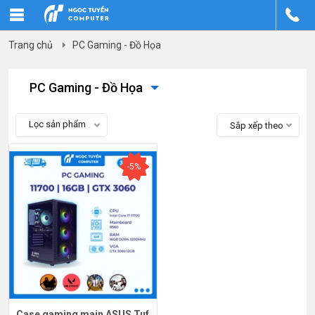
Trang chủ
PC Gaming - Đồ Họa
PC Gaming - Đồ Họa
Lọc sản phẩm
Sắp xếp theo
-5%
Case gaming main ASUS Tuf