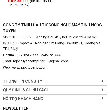
0382 99 0000
(8h30- 18h30,
Thứ 2- Thứ 7)
CÔNG TY TNHH ĐẦU TƯ CÔNG NGHỆ MÁY TÍNH NGỌC
TUYỀN
MST: 0108800562
- Đăng ký & quản lý bởi Chi cục thuế Hà Nội
Đ/C: Số 11 Ngách 45 Ngõ 292 Kim Giang - Đại Kim - Q. Hoàng Mai –
TP. Hà Nội
Hotline: 097 123 7999
-
0939 72 5555
Email: ngoctuyencomputer68@gmail.com
Web: www.ngoctuyenpc.com
THÔNG TIN CÔNG TY
+
QUY ĐỊNH & CHÍNH SÁCH
+
HỖ TRỢ KHÁCH HÀNG
+
NEWSLETTER