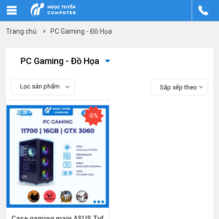
Trang chủ
PC Gaming - Đồ Họa
PC Gaming - Đồ Họa
Lọc sản phẩm
Sắp xếp theo
-5%
Case gaming main ASUS Tuf