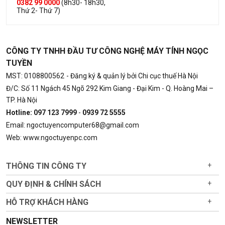
0382 99 0000
(8h30- 18h30,
Thứ 2- Thứ 7)
CÔNG TY TNHH ĐẦU TƯ CÔNG NGHỆ MÁY TÍNH NGỌC
TUYỀN
MST: 0108800562
- Đăng ký & quản lý bởi Chi cục thuế Hà Nội
Đ/C: Số 11 Ngách 45 Ngõ 292 Kim Giang - Đại Kim - Q. Hoàng Mai –
TP. Hà Nội
Hotline: 097 123 7999
-
0939 72 5555
Email: ngoctuyencomputer68@gmail.com
Web: www.ngoctuyenpc.com
THÔNG TIN CÔNG TY
+
QUY ĐỊNH & CHÍNH SÁCH
+
HỖ TRỢ KHÁCH HÀNG
+
NEWSLETTER