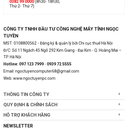
0382 99 0000
(8h30- 18h30,
Thứ 2- Thứ 7)
CÔNG TY TNHH ĐẦU TƯ CÔNG NGHỆ MÁY TÍNH NGỌC
TUYỀN
MST: 0108800562
- Đăng ký & quản lý bởi Chi cục thuế Hà Nội
Đ/C: Số 11 Ngách 45 Ngõ 292 Kim Giang - Đại Kim - Q. Hoàng Mai –
TP. Hà Nội
Hotline: 097 123 7999
-
0939 72 5555
Email: ngoctuyencomputer68@gmail.com
Web: www.ngoctuyenpc.com
THÔNG TIN CÔNG TY
+
QUY ĐỊNH & CHÍNH SÁCH
+
HỖ TRỢ KHÁCH HÀNG
+
NEWSLETTER