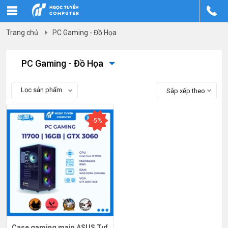
Trang chủ
PC Gaming - Đồ Họa
PC Gaming - Đồ Họa
Lọc sản phẩm
Sắp xếp theo
-5%
Case gaming main ASUS Tuf