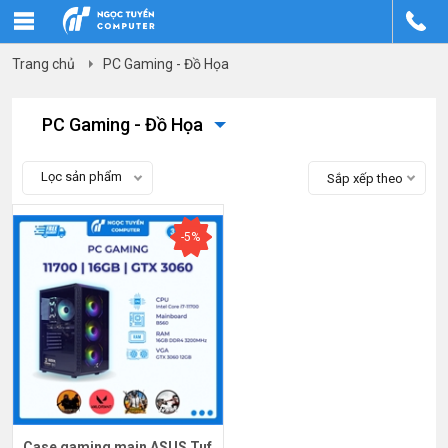
Trang chủ
PC Gaming - Đồ Họa
PC Gaming - Đồ Họa
Lọc sản phẩm
Sắp xếp theo
-5%
Case gaming main ASUS Tuf