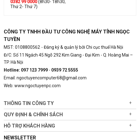
0382 99 0000
(8h30- 18h30,
Thứ 2- Thứ 7)
CÔNG TY TNHH ĐẦU TƯ CÔNG NGHỆ MÁY TÍNH NGỌC
TUYỀN
MST: 0108800562
- Đăng ký & quản lý bởi Chi cục thuế Hà Nội
Đ/C: Số 11 Ngách 45 Ngõ 292 Kim Giang - Đại Kim - Q. Hoàng Mai –
TP. Hà Nội
Hotline: 097 123 7999
-
0939 72 5555
Email: ngoctuyencomputer68@gmail.com
Web: www.ngoctuyenpc.com
THÔNG TIN CÔNG TY
+
QUY ĐỊNH & CHÍNH SÁCH
+
HỖ TRỢ KHÁCH HÀNG
+
NEWSLETTER