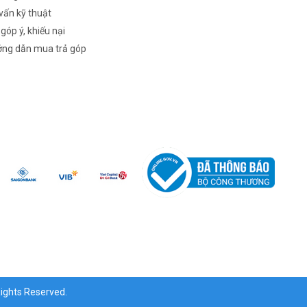
vấn kỹ thuật
 góp ý, khiếu nại
ng dẫn mua trả góp
ghts Reserved.