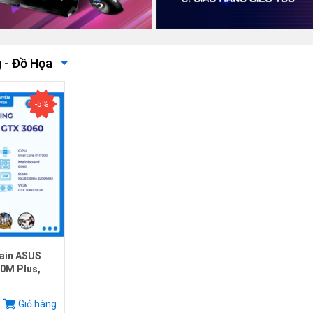
 - Đồ Họa
-5%
ain ASUS
0M Plus,
.
Giỏ hàng