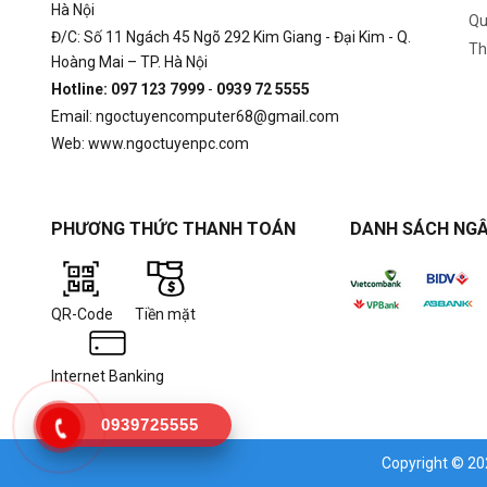
Hà Nội
Qu
Đ/C: Số 11 Ngách 45 Ngõ 292 Kim Giang - Đại Kim - Q.
Th
Hoàng Mai – TP. Hà Nội
Hotline: 097 123 7999
-
0939 72 5555
Email: ngoctuyencomputer68@gmail.com
Web: www.ngoctuyenpc.com
PHƯƠNG THỨC THANH TOÁN
DANH SÁCH NGÂ
QR-Code
Tiền mặt
Internet Banking
0939725555
Copyright © 2