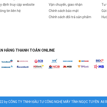
y định truy cập website
Vận chuyển, giao nhận
Tư 
ông tin liên hệ
Chính sách bảo mật
Gửi
Chính sách đổi trả sản phẩm
Hướ
N HÀNG THANH TOÁN ONLINE
022 by CÔNG TY TNHH ĐẦU TƯ CÔNG NGHỆ MÁY TÍNH NGỌC TUYỀN All Ri