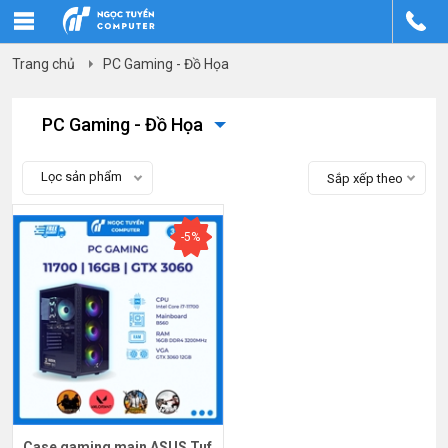
Trang chủ
PC Gaming - Đồ Họa
PC Gaming - Đồ Họa
Lọc sản phẩm
Sắp xếp theo
-5%
Case gaming main ASUS Tuf