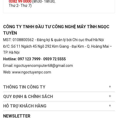
0382 99 0000
(8h30- 18h30,
Thứ 2- Thứ 7)
CÔNG TY TNHH ĐẦU TƯ CÔNG NGHỆ MÁY TÍNH NGỌC
TUYỀN
MST: 0108800562
- Đăng ký & quản lý bởi Chi cục thuế Hà Nội
Đ/C: Số 11 Ngách 45 Ngõ 292 Kim Giang - Đại Kim - Q. Hoàng Mai –
TP. Hà Nội
Hotline: 097 123 7999
-
0939 72 5555
Email: ngoctuyencomputer68@gmail.com
Web: www.ngoctuyenpc.com
THÔNG TIN CÔNG TY
+
QUY ĐỊNH & CHÍNH SÁCH
+
HỖ TRỢ KHÁCH HÀNG
+
NEWSLETTER