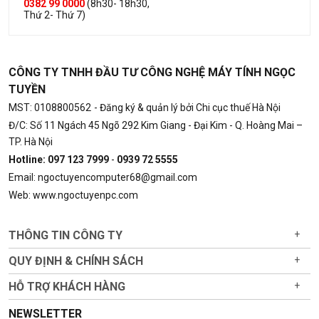
0382 99 0000
(8h30- 18h30,
Thứ 2- Thứ 7)
CÔNG TY TNHH ĐẦU TƯ CÔNG NGHỆ MÁY TÍNH NGỌC
TUYỀN
MST: 0108800562
- Đăng ký & quản lý bởi Chi cục thuế Hà Nội
Đ/C: Số 11 Ngách 45 Ngõ 292 Kim Giang - Đại Kim - Q. Hoàng Mai –
TP. Hà Nội
Hotline: 097 123 7999
-
0939 72 5555
Email: ngoctuyencomputer68@gmail.com
Web: www.ngoctuyenpc.com
THÔNG TIN CÔNG TY
+
QUY ĐỊNH & CHÍNH SÁCH
+
HỖ TRỢ KHÁCH HÀNG
+
NEWSLETTER