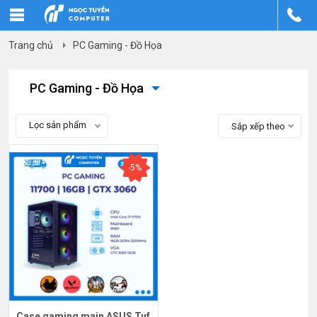
Trang chủ
PC Gaming - Đồ Họa
PC Gaming - Đồ Họa
Lọc sản phẩm
Sắp xếp theo
-5%
Case gaming main ASUS Tuf