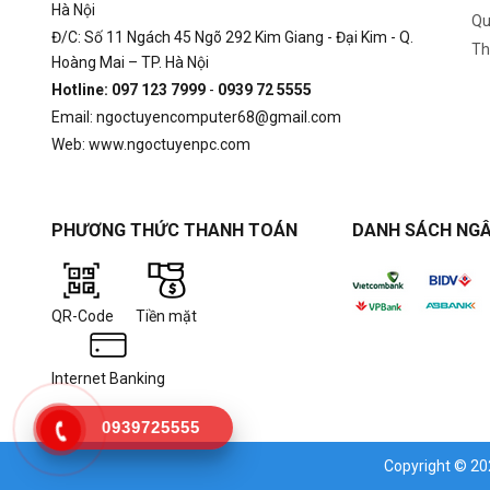
Hà Nội
Qu
Đ/C: Số 11 Ngách 45 Ngõ 292 Kim Giang - Đại Kim - Q.
Th
Hoàng Mai – TP. Hà Nội
Hotline: 097 123 7999
-
0939 72 5555
Email: ngoctuyencomputer68@gmail.com
Web: www.ngoctuyenpc.com
PHƯƠNG THỨC THANH TOÁN
DANH SÁCH NGÂ
QR-Code
Tiền mặt
Internet Banking
0939725555
Copyright © 2