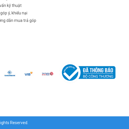
vấn kỹ thuật
 góp ý, khiếu nại
ng dẫn mua trả góp
ghts Reserved.