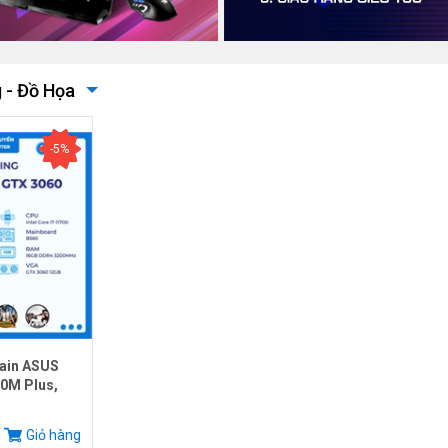
 - Đồ Họa
-5%
ain ASUS
0M Plus,
.
Giỏ hàng