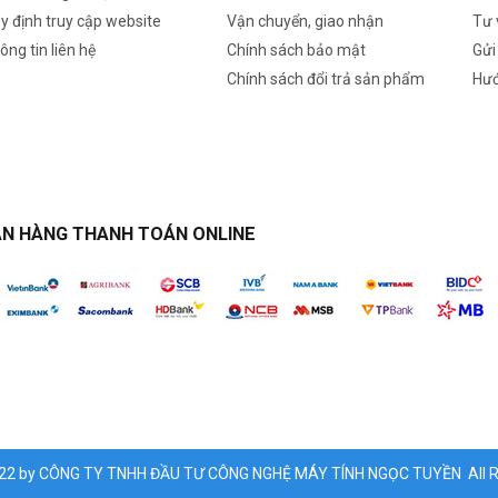
y định truy cập website
Vận chuyển, giao nhận
Tư 
ông tin liên hệ
Chính sách bảo mật
Gửi
Chính sách đổi trả sản phẩm
Hướ
N HÀNG THANH TOÁN ONLINE
022 by CÔNG TY TNHH ĐẦU TƯ CÔNG NGHỆ MÁY TÍNH NGỌC TUYỀN All Ri