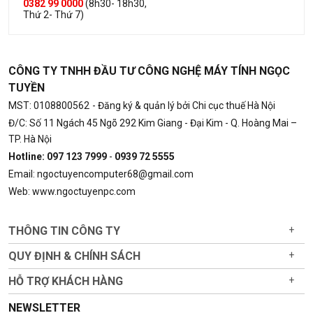
0382 99 0000
(8h30- 18h30,
Thứ 2- Thứ 7)
CÔNG TY TNHH ĐẦU TƯ CÔNG NGHỆ MÁY TÍNH NGỌC
TUYỀN
MST: 0108800562
- Đăng ký & quản lý bởi Chi cục thuế Hà Nội
Đ/C: Số 11 Ngách 45 Ngõ 292 Kim Giang - Đại Kim - Q. Hoàng Mai –
TP. Hà Nội
Hotline: 097 123 7999
-
0939 72 5555
Email: ngoctuyencomputer68@gmail.com
Web: www.ngoctuyenpc.com
THÔNG TIN CÔNG TY
+
QUY ĐỊNH & CHÍNH SÁCH
+
HỖ TRỢ KHÁCH HÀNG
+
NEWSLETTER