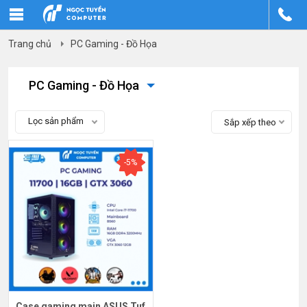
Trang chủ
PC Gaming - Đồ Họa
PC Gaming - Đồ Họa
Lọc sản phẩm
Sắp xếp theo
-5%
Case gaming main ASUS Tuf