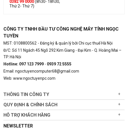
0382 99 0000
(8h30- 18h30,
Thứ 2- Thứ 7)
CÔNG TY TNHH ĐẦU TƯ CÔNG NGHỆ MÁY TÍNH NGỌC
TUYỀN
MST: 0108800562
- Đăng ký & quản lý bởi Chi cục thuế Hà Nội
Đ/C: Số 11 Ngách 45 Ngõ 292 Kim Giang - Đại Kim - Q. Hoàng Mai –
TP. Hà Nội
Hotline: 097 123 7999
-
0939 72 5555
Email: ngoctuyencomputer68@gmail.com
Web: www.ngoctuyenpc.com
THÔNG TIN CÔNG TY
+
QUY ĐỊNH & CHÍNH SÁCH
+
HỖ TRỢ KHÁCH HÀNG
+
NEWSLETTER