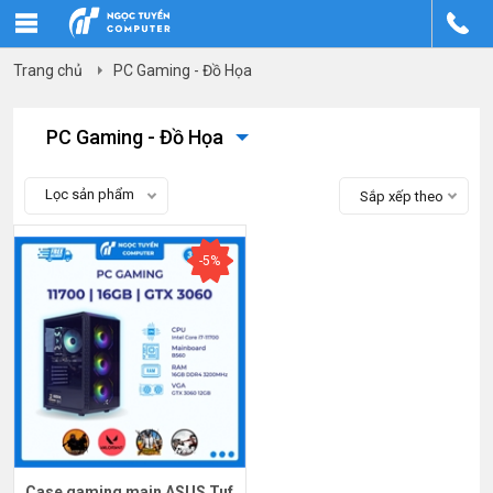
Trang chủ
PC Gaming - Đồ Họa
PC Gaming - Đồ Họa
Lọc sản phẩm
Sắp xếp theo
-5%
Case gaming main ASUS Tuf