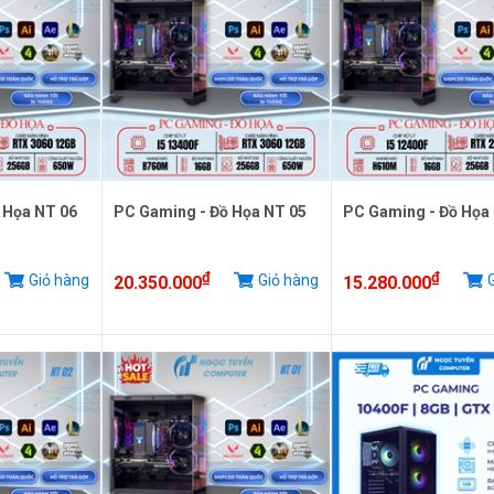
 Họa NT 06
PC Gaming - Đồ Họa NT 05
PC Gaming - Đồ Họa
₫
₫
Giỏ hàng
Giỏ hàng
G
20.350.000
15.280.000