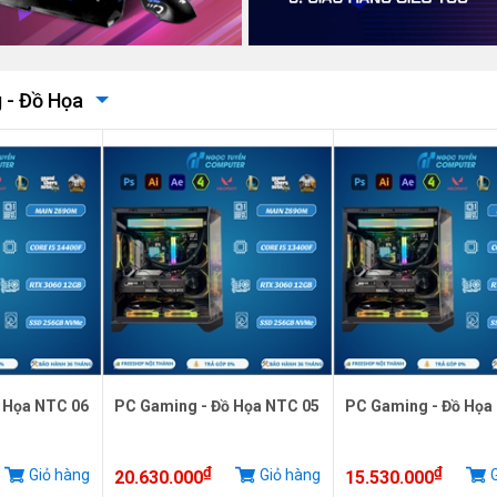
 - Đồ Họa
 Họa NTC 06
PC Gaming - Đồ Họa NTC 05
PC Gaming - Đồ Họa
₫
₫
Giỏ hàng
Giỏ hàng
G
20.630.000
15.530.000