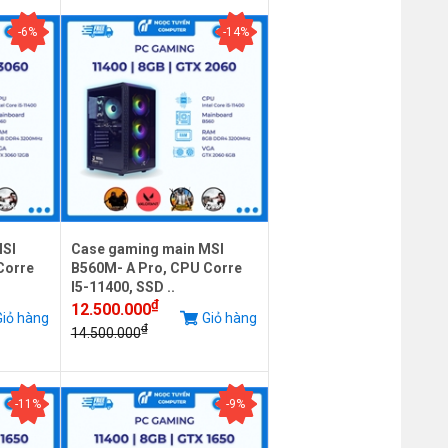
-6%
-14%
MSI
Case gaming main MSI
Corre
B560M- A Pro, CPU Corre
I5-11400, SSD ..
₫
12.500.000
iỏ hàng
Giỏ hàng
₫
14.500.000
-11%
-9%