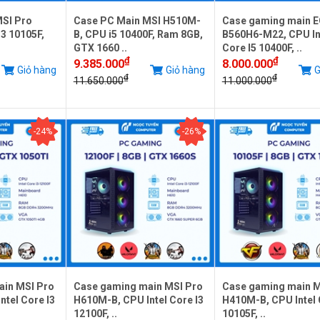
SI Pro
Case PC Main MSI H510M-
Case gaming main 
3 10105F,
B, CPU i5 10400F, Ram 8GB,
B560H6-M22, CPU In
GTX 1660 ..
Core I5 10400F, ..
₫
₫
9.385.000
8.000.000
Giỏ hàng
Giỏ hàng
G
₫
₫
11.650.000
11.000.000
-24%
-26%
ain MSI Pro
Case gaming main MSI Pro
Case gaming main M
tel Core I3
H610M-B, CPU Intel Core I3
H410M-B, CPU Intel 
12100F, ..
10105F, ..