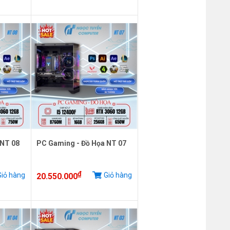
 NT 08
PC Gaming - Đồ Họa NT 07
₫
iỏ hàng
Giỏ hàng
20.550.000