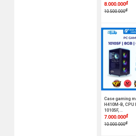
₫
8.000.000
₫
10.500.000
Case gaming m
H410M-B, CPU In
10105F, ..
₫
7.000.000
₫
10.000.000