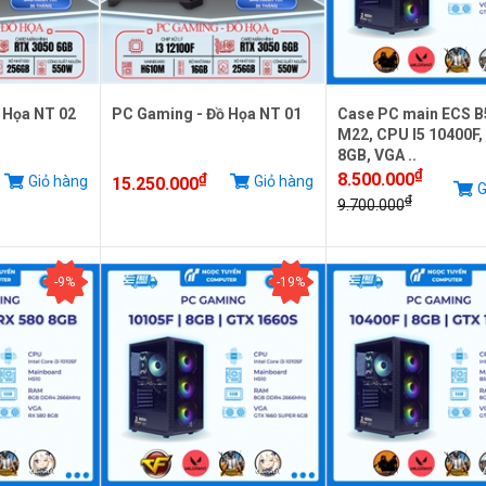
 Họa NT 02
PC Gaming - Đồ Họa NT 01
Case PC main ECS 
M22, CPU I5 10400F,
8GB, VGA ..
₫
8.500.000
₫
Giỏ hàng
Giỏ hàng
15.250.000
G
₫
9.700.000
-9%
-19%