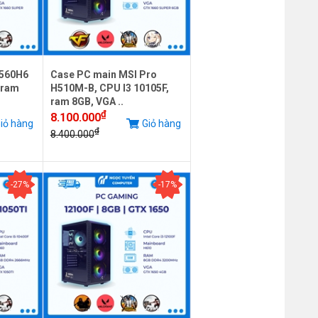
B560H6
Case PC main MSI Pro
 ram
H510M-B, CPU I3 10105F,
ram 8GB, VGA ..
₫
8.100.000
iỏ hàng
Giỏ hàng
₫
8.400.000
-27%
-17%