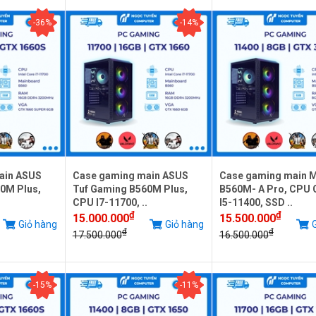
-36%
-14%
ain ASUS
Case gaming main ASUS
Case gaming main 
0M Plus,
Tuf Gaming B560M Plus,
B560M- A Pro, CPU 
.
CPU I7-11700, ..
I5-11400, SSD ..
₫
₫
15.000.000
15.500.000
Giỏ hàng
Giỏ hàng
G
₫
₫
17.500.000
16.500.000
-15%
-11%