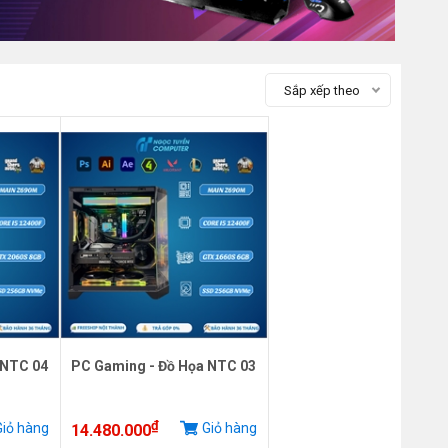
Sắp xếp theo
 NTC 04
PC Gaming - Đồ Họa NTC 03
₫
iỏ hàng
Giỏ hàng
14.480.000