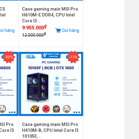
ECS
Case gaming main MSI Pro
tel
H610M-E DDR4, CPU Intel
Core I3 ..
₫
9.955.000
iỏ hàng
Giỏ hàng
₫
12.000.000
-30%
-13%
SI Pro
Case gaming main MSI Pro
Core I3
H410M-B, CPU Intel Core I3
10105F, ..