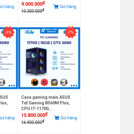
₫
9.000.000
iỏ hàng
Giỏ hàng
₫
10.300.000
-5%
-7%
ASUS
Case gaming main ASUS
lus,
Tuf Gaming B560M Plus,
CPU I7-11700, ..
₫
15.800.000
iỏ hàng
Giỏ hàng
₫
16.900.000