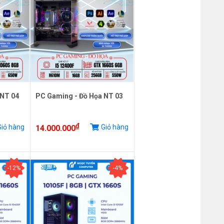
 NT 04
PC Gaming - Đồ Họa NT 03
₫
iỏ hàng
Giỏ hàng
14.000.000
-12%
-4%