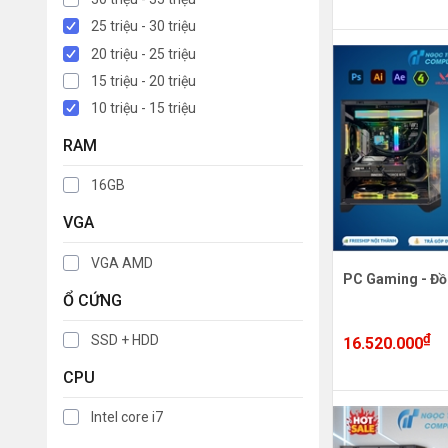
25 triệu - 30 triệu
20 triệu - 25 triệu
15 triệu - 20 triệu
10 triệu - 15 triệu
RAM
16GB
VGA
VGA AMD
PC Gaming - Đồ
Ổ CỨNG
₫
SSD + HDD
16.520.000
CPU
Intel core i7