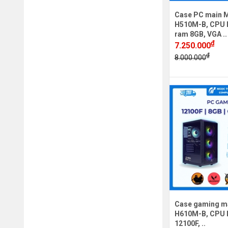
Case PC main M
H510M-B, CPU I
ram 8GB, VGA ..
₫
7.250.000
₫
8.000.000
Case gaming m
H610M-B, CPU In
12100F, ..