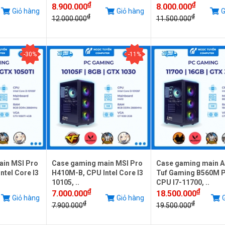
₫
₫
8.900.000
8.000.000
Giỏ hàng
Giỏ hàng
G
₫
₫
12.000.000
11.500.000
-30%
-11%
ain MSI Pro
Case gaming main MSI Pro
Case gaming main 
tel Core I3
H410M-B, CPU Intel Core I3
Tuf Gaming B560M P
10105, ..
CPU I7-11700, ..
₫
₫
7.000.000
18.500.000
Giỏ hàng
Giỏ hàng
G
₫
₫
7.900.000
19.500.000