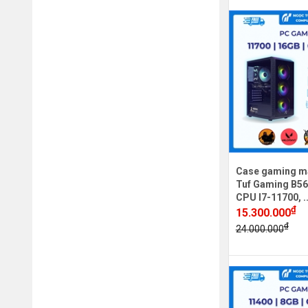
Case gaming m
Tuf Gaming B56
CPU I7-11700, .
₫
15.300.000
₫
24.000.000