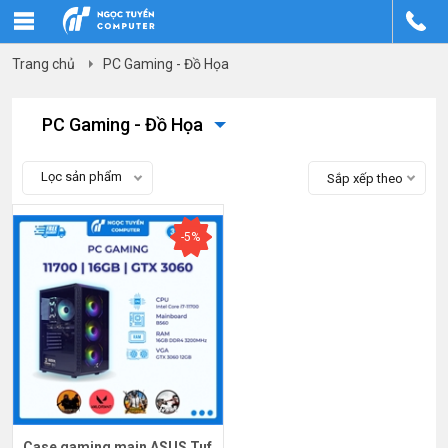
Trang chủ
PC Gaming - Đồ Họa
PC Gaming - Đồ Họa
Lọc sản phẩm
Sắp xếp theo
-5%
Case gaming main ASUS Tuf