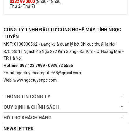
0382 99 0000
(8h30- 18h30,
Thứ 2- Thứ 7)
CÔNG TY TNHH ĐẦU TƯ CÔNG NGHỆ MÁY TÍNH NGỌC
TUYỀN
MST: 0108800562
- Đăng ký & quản lý bởi Chi cục thuế Hà Nội
Đ/C: Số 11 Ngách 45 Ngõ 292 Kim Giang - Đại Kim - Q. Hoàng Mai –
TP. Hà Nội
Hotline: 097 123 7999
-
0939 72 5555
Email: ngoctuyencomputer68@gmail.com
Web: www.ngoctuyenpc.com
THÔNG TIN CÔNG TY
+
QUY ĐỊNH & CHÍNH SÁCH
+
HỖ TRỢ KHÁCH HÀNG
+
NEWSLETTER