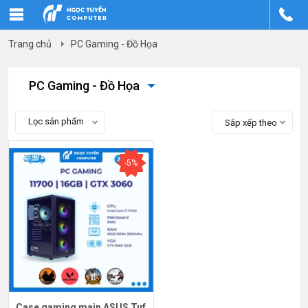
Trang chủ
PC Gaming - Đồ Họa
PC Gaming - Đồ Họa
Lọc sản phẩm
Sắp xếp theo
-5%
Case gaming main ASUS Tuf