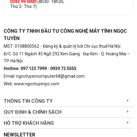
0382 99 0000
(8h30- 18h30,
Thứ 2- Thứ 7)
CÔNG TY TNHH ĐẦU TƯ CÔNG NGHỆ MÁY TÍNH NGỌC
TUYỀN
MST: 0108800562
- Đăng ký & quản lý bởi Chi cục thuế Hà Nội
Đ/C: Số 11 Ngách 45 Ngõ 292 Kim Giang - Đại Kim - Q. Hoàng Mai –
TP. Hà Nội
Hotline: 097 123 7999
-
0939 72 5555
Email: ngoctuyencomputer68@gmail.com
Web: www.ngoctuyenpc.com
THÔNG TIN CÔNG TY
+
QUY ĐỊNH & CHÍNH SÁCH
+
HỖ TRỢ KHÁCH HÀNG
+
NEWSLETTER