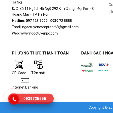
Hà Nội
Qu
Đ/C: Số 11 Ngách 45 Ngõ 292 Kim Giang - Đại Kim - Q.
Th
Hoàng Mai – TP. Hà Nội
Hotline: 097 123 7999
-
0939 72 5555
Email: ngoctuyencomputer68@gmail.com
Web: www.ngoctuyenpc.com
PHƯƠNG THỨC THANH TOÁN
DANH SÁCH NGÂ
QR-Code
Tiền mặt
Internet Banking
0939725555
Copyright © 2