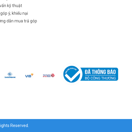
vấn kỹ thuật
 góp ý, khiếu nại
ng dẫn mua trả góp
ghts Reserved.