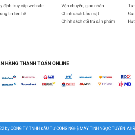
y định truy cập website
Vận chuyển, giao nhận
Tư 
ông tin liên hệ
Chính sách bảo mật
Gửi
Chính sách đổi trả sản phẩm
Hướ
N HÀNG THANH TOÁN ONLINE
022 by CÔNG TY TNHH ĐẦU TƯ CÔNG NGHỆ MÁY TÍNH NGỌC TUYỀN All Ri