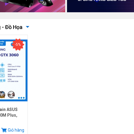
 - Đồ Họa
-5%
ain ASUS
0M Plus,
.
Giỏ hàng