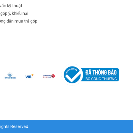
vấn kỹ thuật
 góp ý, khiếu nại
ng dẫn mua trả góp
ghts Reserved.