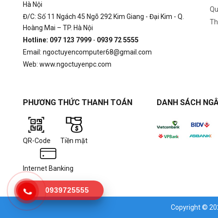
Hà Nội
Qu
Đ/C: Số 11 Ngách 45 Ngõ 292 Kim Giang - Đại Kim - Q.
Th
Hoàng Mai – TP. Hà Nội
Hotline: 097 123 7999
-
0939 72 5555
Email: ngoctuyencomputer68@gmail.com
Web: www.ngoctuyenpc.com
PHƯƠNG THỨC THANH TOÁN
DANH SÁCH NGÂ
QR-Code
Tiền mặt
Internet Banking
0939725555
Copyright © 2