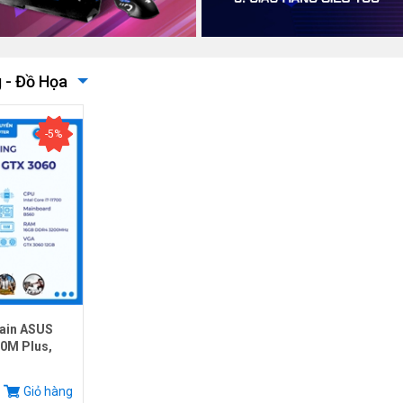
 - Đồ Họa
-5%
ain ASUS
0M Plus,
.
Giỏ hàng