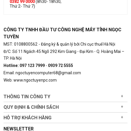
0382 99 0000
(8h30- 18h30,
Thứ 2- Thứ 7)
CÔNG TY TNHH ĐẦU TƯ CÔNG NGHỆ MÁY TÍNH NGỌC
TUYỀN
MST: 0108800562
- Đăng ký & quản lý bởi Chi cục thuế Hà Nội
Đ/C: Số 11 Ngách 45 Ngõ 292 Kim Giang - Đại Kim - Q. Hoàng Mai –
TP. Hà Nội
Hotline: 097 123 7999
-
0939 72 5555
Email: ngoctuyencomputer68@gmail.com
Web: www.ngoctuyenpc.com
THÔNG TIN CÔNG TY
+
QUY ĐỊNH & CHÍNH SÁCH
+
HỖ TRỢ KHÁCH HÀNG
+
NEWSLETTER