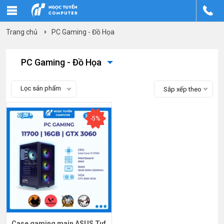
Trang chủ
PC Gaming - Đồ Họa
PC Gaming - Đồ Họa
Lọc sản phẩm
Sắp xếp theo
-5%
Case gaming main ASUS Tuf