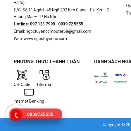
Hà Nội
Qu
Đ/C: Số 11 Ngách 45 Ngõ 292 Kim Giang - Đại Kim - Q.
Th
Hoàng Mai – TP. Hà Nội
Hotline: 097 123 7999
-
0939 72 5555
Email: ngoctuyencomputer68@gmail.com
Web: www.ngoctuyenpc.com
PHƯƠNG THỨC THANH TOÁN
DANH SÁCH NGÂ
QR-Code
Tiền mặt
Internet Banking
0939725555
Copyright © 2