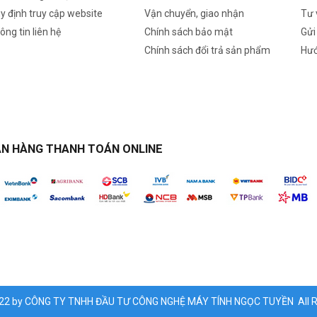
y định truy cập website
Vận chuyển, giao nhận
Tư 
ông tin liên hệ
Chính sách bảo mật
Gửi
Chính sách đổi trả sản phẩm
Hướ
N HÀNG THANH TOÁN ONLINE
022 by CÔNG TY TNHH ĐẦU TƯ CÔNG NGHỆ MÁY TÍNH NGỌC TUYỀN All Ri