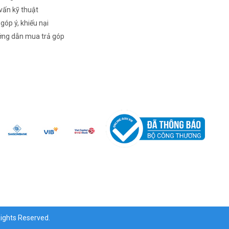
vấn kỹ thuật
 góp ý, khiếu nại
ng dẫn mua trả góp
ghts Reserved.