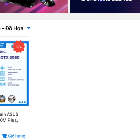
 - Đồ Họa
-5%
ain ASUS
0M Plus,
.
Giỏ hàng