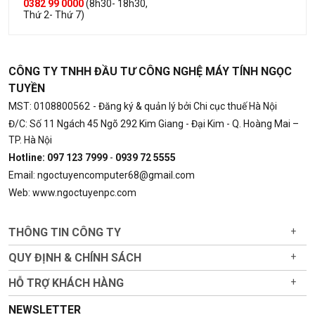
0382 99 0000
(8h30- 18h30,
Thứ 2- Thứ 7)
CÔNG TY TNHH ĐẦU TƯ CÔNG NGHỆ MÁY TÍNH NGỌC
TUYỀN
MST: 0108800562
- Đăng ký & quản lý bởi Chi cục thuế Hà Nội
Đ/C: Số 11 Ngách 45 Ngõ 292 Kim Giang - Đại Kim - Q. Hoàng Mai –
TP. Hà Nội
Hotline: 097 123 7999
-
0939 72 5555
Email: ngoctuyencomputer68@gmail.com
Web: www.ngoctuyenpc.com
THÔNG TIN CÔNG TY
+
QUY ĐỊNH & CHÍNH SÁCH
+
HỖ TRỢ KHÁCH HÀNG
+
NEWSLETTER