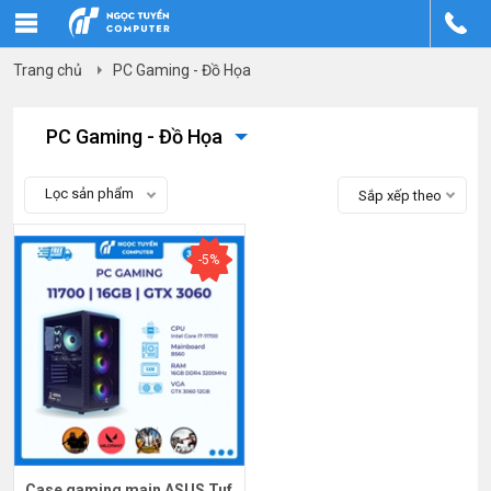
Trang chủ
PC Gaming - Đồ Họa
PC Gaming - Đồ Họa
Lọc sản phẩm
Sắp xếp theo
-5%
Case gaming main ASUS Tuf