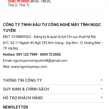
0382 99 0000
(8h30- 18h30,
Thứ 2- Thứ 7)
CÔNG TY TNHH ĐẦU TƯ CÔNG NGHỆ MÁY TÍNH NGỌC
TUYỀN
MST: 0108800562
- Đăng ký & quản lý bởi Chi cục thuế Hà Nội
Đ/C: Số 11 Ngách 45 Ngõ 292 Kim Giang - Đại Kim - Q. Hoàng Mai –
TP. Hà Nội
Hotline: 097 123 7999
-
0939 72 5555
Email: ngoctuyencomputer68@gmail.com
Web: www.ngoctuyenpc.com
THÔNG TIN CÔNG TY
+
QUY ĐỊNH & CHÍNH SÁCH
+
HỖ TRỢ KHÁCH HÀNG
+
NEWSLETTER