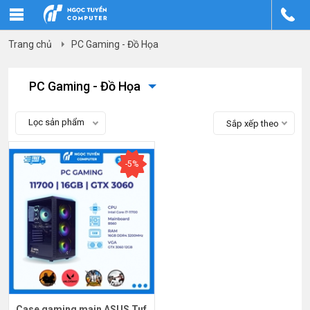
Trang chủ
PC Gaming - Đồ Họa
PC Gaming - Đồ Họa
Lọc sản phẩm
Sắp xếp theo
-5%
Case gaming main ASUS Tuf